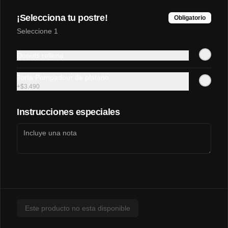
¡Selecciona tu postre!
Obligatorio
Seleccione 1
$3.290
Donuts rellena
Torta Pompadour de platano
Napolitana🍖🍅🧀
+
$3.490
Instrucciones especiales
$3.200
Pollo-Queso🍗🧀
Este producto no esta disponible