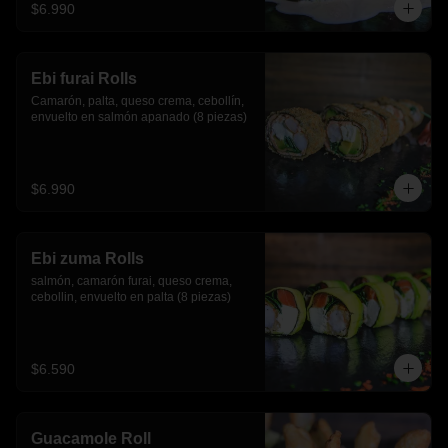
$6.990
Ebi furai Rolls
Camarón, palta, queso crema, cebollín, 
envuelto en salmón apanado (8 piezas)
$6.990
Ebi zuma Rolls
salmón, camarón furai, queso crema, 
cebollin, envuelto en palta (8 piezas)
$6.590
Guacamole Roll