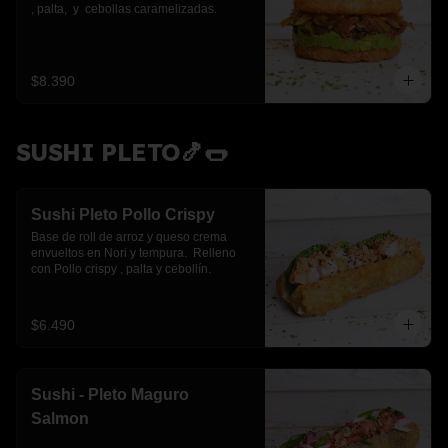
, palta,  y  cebollas caramelizadas.
$8.390
SUSHI PLETO🍤🌭
Sushi Pleto Pollo Crispy
Base de roll de arroz y queso crema 
envueltos en Nori y tempura.  Relleno 
con Pollo crispy , palta y cebollín.
$6.490
Sushi - Pleto Maguro
Salmon