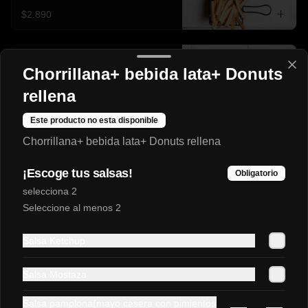
$2.890
La hermosa
Chorrillana+ bebida lata+ Donuts
Salchicha, cebolla caramelizada, 
champiñones salteados, tocino, salsa 
rellena
verde.
Este producto no esta disponible
$2.990
Chorrillana+ bebida lata+ Donuts rellena
¡Escoge tus salsas!
Obligatorio
Empanadas de horno🥟😍
selecciona 2
Seleccione al menos 2
Camaron-Queso🍤🧀
Salsa Ketchup
Salsa Mostaza
Salsa pamplona(mayo casera con pimientos
$3.790