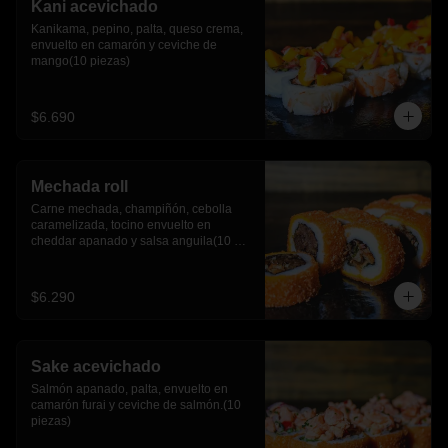
Kani acevichado
Kanikama, pepino, palta, queso crema, 
envuelto en camarón y ceviche de 
mango(10 piezas)
$6.690
Mechada roll
Carne mechada, champiñón, cebolla 
caramelizada, tocino envuelto en 
cheddar apanado y salsa anguila(10 
piezas)
$6.290
Sake acevichado
Salmón apanado, palta, envuelto en 
camarón furai y ceviche de salmón.(10 
piezas)