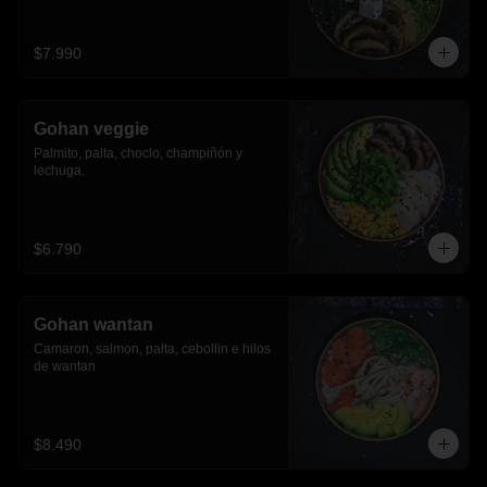
$7.990
Gohan veggie
Palmito, palta, choclo, champiñón y 
lechuga.
$6.790
Gohan wantan
Camaron, salmon, palta, cebollin e hilos 
de wantan
$8.490