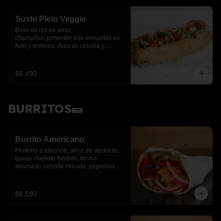
Sushi Pleto Veggie
Base de roll de arroz, 
champiñon,pimentón rojo envueltos en 
Nori y tempura. Aros de cebolla y 
cebollín.
$6.490
BURRITOS🌯
Burrito Americano
Proteína a elección, arroz de verduras, 
queso cheddar fundido, tocino 
ahumado, cebolla morada, pepinillos y 
pimientos asados
$6.590