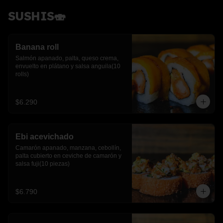
SUSHIS🍣
Banana roll
Salmón apanado, palta, queso crema, 
envuelto en plátano y salsa anguila(10 
rolls)
$6.290
Ebi acevichado
Camarón apanado, manzana, cebollín, 
palta cubierto en ceviche de camarón y 
salsa fuji(10 piezas)
$6.790