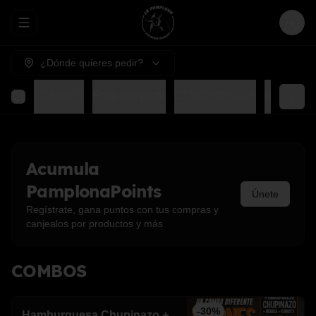
Abrir menu de navegación
Login
¿Dónde quieres pedir?
COMBOS
Para compartir
CEVICHES🥗🍤
GOHAN
Acumula
PamplonaPoints
Únete
Regístrate, gana puntos con tus compras y
canjealos por productos y más
COMBOS
-
30
%
Hamburguesa Chupinazo +