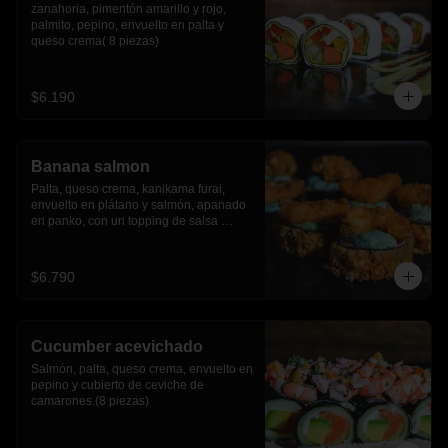
zanahoria, pimentón amarillo y rojo, 
palmito, pepino, envuelto en palta y 
queso crema( 8 piezas)
$6.190
Banana salmon
Palta, queso crema, kanikama furai, 
envuelto en plátano y salmón, apanado 
en panko, con un topping de salsa 
tartara y camaron furai.(8 piezas)
$6.790
Cucumber acevichado
Salmón, palta, queso crema, envuelto en 
pepino y cubierto de ceviche de 
camarones.(8 piezas)