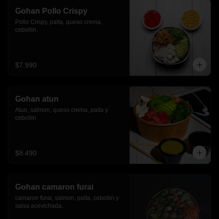
Gohan Pollo Crispy
Pollo Crispy, palta, queso crema, 
cebollin.
$7.990
Gohan atun
Atun, salmon, queso crema, palta y 
cebollin
$8.490
Gohan camaron furai
camaron furai, salmon, palta, cebollin y 
salsa acevichada.