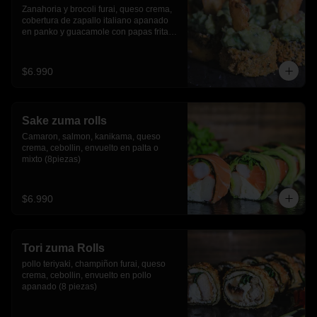
Zanahoria y brocoli furai, queso crema, 
cobertura de zapallo italiano apanado 
en panko y guacamole con papas fritas.
(8 piezas)
$6.990
Sake zuma rolls
Camaron, salmon, kanikama, queso 
crema, cebollin, envuelto en palta o 
mixto (8piezas)
$6.990
Tori zuma Rolls
pollo teriyaki, champiñon furai, queso 
crema, cebollin, envuelto en pollo 
apanado (8 piezas)