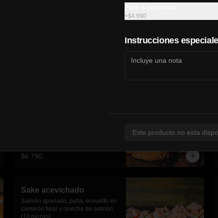
Para 4 personas
+
$4.990
Instrucciones especial
Ebi acevichado
Camarón apanado, manzana, 
cebollín, palta cubierto en ceviche 
de camarón y salsa fuji(10 piezas)
Este producto no esta dispo
$6.790
Sake acevichado
Salmón apanado, palta, envuelto en 
camarón furai y ceviche de salmón.
(10 piezas)