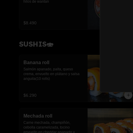
hilos de wantan
$8.490
SUSHIS🍣
Banana roll
Salmón apanado, palta, queso 
crema, envuelto en plátano y salsa 
anguila(10 rolls)
$6.290
Mechada roll
Carne mechada, champiñón, 
cebolla caramelizada, tocino 
envuelto en cheddar apanado y 