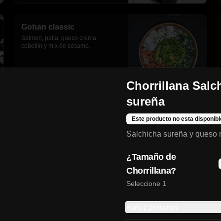
Gohan classic
Salmon, palta, queso crema, 
cebollin y mix de sésamo.
$8.190
Chorrillana Salc
sureña
Gohan tori
Este producto no esta disponibl
Pollo apanado, champiñón 
Salchicha sureña y queso
salteado, queso crema, palta, 
cebollín y sesamo.
¿Tamaño de
Chorrillana?
$7.990
Seleccione 1
Para 2 personas