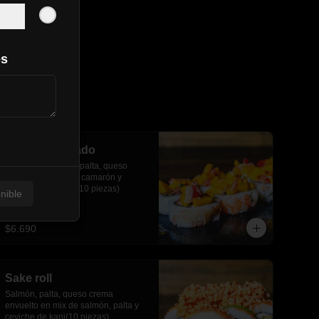
es
Kani acevichado
Kanikama, pepino, palta, queso 
crema, envuelto en camarón y 
ceviche de mango(10 piezas)
nible
$6.690
Sake roll
Salmón, palta, queso crema 
envuelto en mix de salmón, palta y 
ceviche de kani(10 piezas)