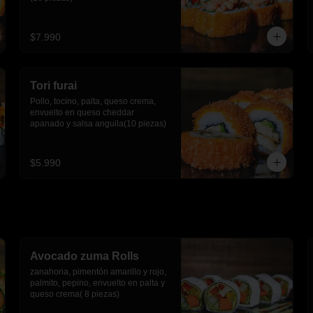
$7.990
Tori furai
Pollo, tocino, palta, queso crema, 
envuelto en queso cheddar 
apanado y salsa anguila(10 piezas)
$5.990
Avocado zuma Rolls
zanahoria, pimentón amarillo y rojo, 
palmito, pepino, envuelto en palta y 
queso crema( 8 piezas)