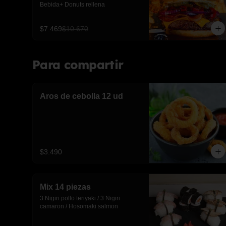
Bebida+ Donuts rellena
$7.469
$10.670
Para compartir
Aros de cebolla 12 ud
$3.490
Mix 14 piezas
3 Nigiri pollo teriyaki / 3 Nigiri 
camaron / Hosomaki salmon