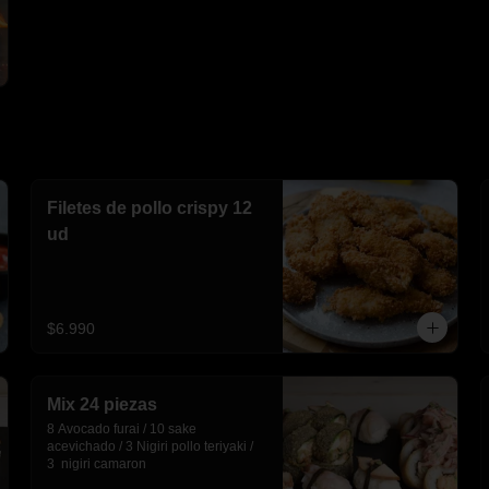
Filetes de pollo crispy 12
ud
$6.990
Mix 24 piezas
8 Avocado furai / 10 sake 
acevichado / 3 Nigiri pollo teriyaki / 
3  nigiri camaron