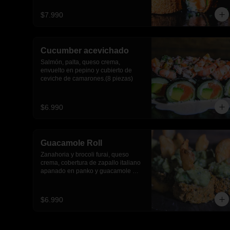
$7.990
Cucumber acevichado
Salmón, palta, queso crema, 
envuelto en pepino y cubierto de 
ceviche de camarones.(8 piezas)
$6.990
Guacamole Roll
Zanahoria y brocoli furai, queso 
crema, cobertura de zapallo italiano 
apanado en panko y guacamole 
con papas fritas.(8 piezas)
$6.990