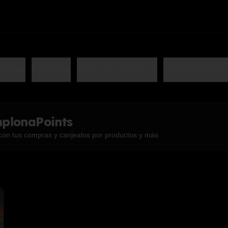
HAN🥗
SUSHIS🍣
SUSHI SIN ARROZ🍤
SUSHI BURGER
plonaPoints
con tus compras y canjealos por productos y más