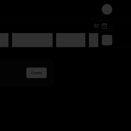
Login
$0
🍔
SUSHI PLETO🍤🌭
BURRITOS🌯
Ciudad Tocomple
Únete