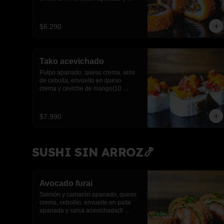
salsa anguila(10 piezas)
$6.290
Tako acevichado
Pulpo apanado, queso crema, aros 
de cebolla, envuelto en queso 
crema y ceviche de mango(10 
piezas)
$7.990
SUSHI SIN ARROZ🍤
Avocado furai
Salmón y camarón apanado, queso 
crema, cebollín, envuelto en palta 
apanada y salsa acevichada(8 
piezas)