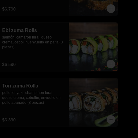
piezas)
$6.790
Ebi zuma Rolls
salmón, camarón furai, queso 
crema, cebollin, envuelto en palta (8 
piezas)
$6.590
Tori zuma Rolls
pollo teriyaki, champiñon furai, 
queso crema, cebollin, envuelto en 
pollo apanado (8 piezas)
$6.390