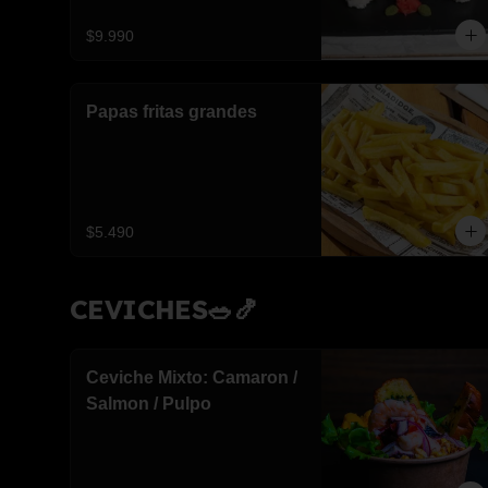
$9.990
Papas fritas grandes
$5.490
CEVICHES🥗🍤
Ceviche Mixto: Camaron /
Salmon / Pulpo