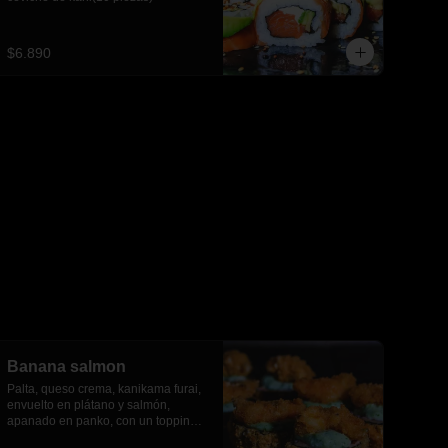
$6.890
Banana salmon
Palta, queso crema, kanikama furai, 
envuelto en plátano y salmón, 
apanado en panko, con un topping 
de salsa tartara y camaron furai.(8 