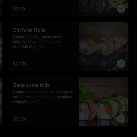
$6.190
Ebi furai Rolls
Camarón, palta, queso crema, 
cebollín, envuelto en salmón 
apanado (8 piezas)
$6.990
Sake zuma rolls
Camaron, salmon, kanikama, queso 
crema, cebollin, envuelto en palta o 
mixto (8piezas)
$6.990