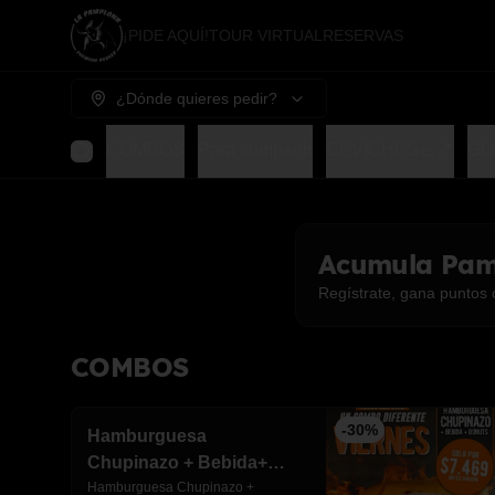
¡PIDE AQUÍ!
TOUR VIRTUAL
RESERVAS
¿Dónde quieres pedir?
COMBOS
Para compartir
CEVICHES🥗🍤
GO
Acumula
Pam
Regístrate, gana puntos 
COMBOS
-
30
%
Hamburguesa
Chupinazo + Bebida+
Donuts rellena
Hamburguesa Chupinazo + 