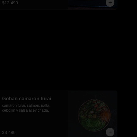
$12.490
Gohan camaron furai
camaron furai, salmon, palta, 
cebollin y salsa acevichada.
$8.490