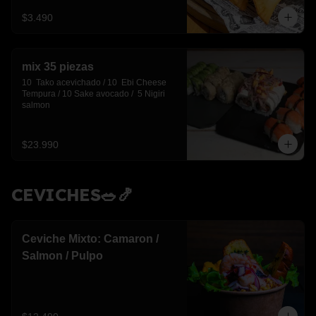
$3.490
mix 35 piezas
10  Tako acevichado / 10  Ebi Cheese 
Tempura / 10 Sake avocado /  5 Nigiri 
salmon
$23.990
CEVICHES🥗🍤
Ceviche Mixto: Camaron /
Salmon / Pulpo