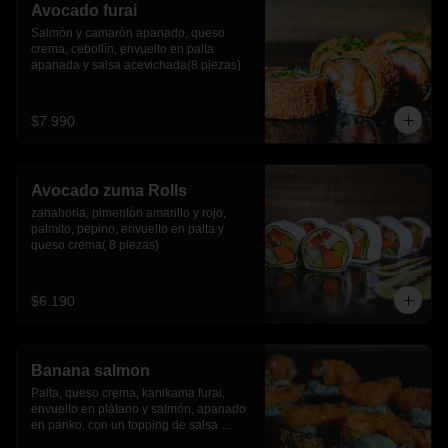
Avocado furai
Salmón y camarón apanado, queso 
crema, cebollín, envuelto en palta 
apanada y salsa acevichada(8 piezas)
$7.990
Avocado zuma Rolls
zanahoria, pimentón amarillo y rojo, 
palmito, pepino, envuelto en palta y 
queso crema( 8 piezas)
$6.190
Banana salmon
Palta, queso crema, kanikama furai, 
envuelto en plátano y salmón, apanado 
en panko, con un topping de salsa 
tartara y camaron furai.(8 piezas)