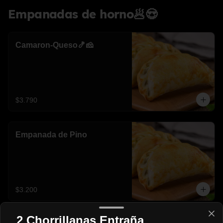
Empanadas de horno🥟😍
Camaron-Queso🍤🧀
$3.790
Empanada de Pino
$3.200
2 Chorrillanas Entraña