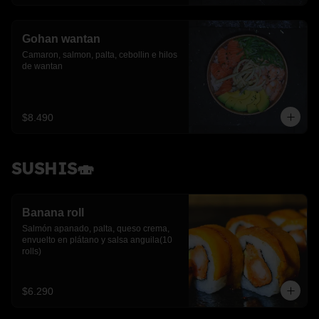
Gohan wantan
Camaron, salmon, palta, cebollin e hilos 
de wantan
$8.490
SUSHIS🍣
Banana roll
Salmón apanado, palta, queso crema, 
envuelto en plátano y salsa anguila(10 
rolls)
$6.290