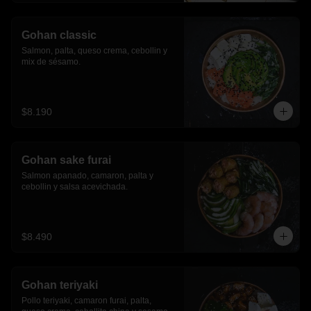
Gohan classic
Salmon, palta, queso crema, cebollin y 
mix de sésamo.
$8.190
Gohan sake furai
Salmon apanado, camaron, palta y 
cebollin y salsa acevichada.
$8.490
Gohan teriyaki
Pollo teriyaki, camaron furai, palta, 