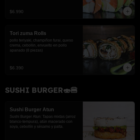
$6.990
Tori zuma Rolls
pollo teriyaki, champiñon furai, queso 
crema, cebollin, envuelto en pollo 
apanado (8 piezas)
$6.390
SUSHI BURGER🍣🍔
Sushi Burger Atun
Sushi Burger Atun: Tapas mixtas (arroz 
blanco-tempura), atún macerado con 
soya, cebollín y sésamo y palta.