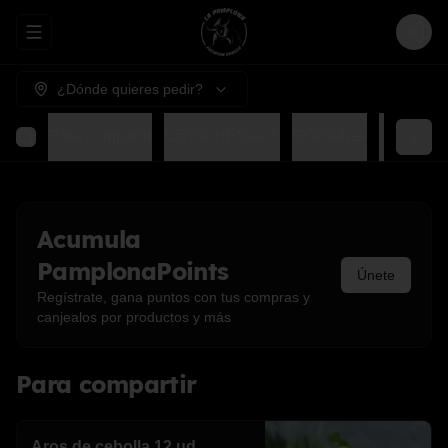
Abrir menu de navegación
Login
¿Dónde quieres pedir?
Para compartir
CEVICHES🥗🍤
GOHAN🥗
SUSHIS
Acumula
PamplonaPoints
Únete
Regístrate, gana puntos con tus compras y
canjealos por productos y más
Para compartir
Aros de cebolla 12 ud