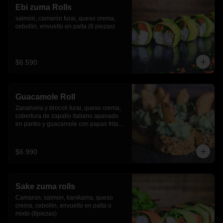
Ebi zuma Rolls
salmón, camarón furai, queso crema, 
cebollin, envuelto en palta (8 piezas)
$6.590
Guacamole Roll
Zanahoria y brocoli furai, queso crema, 
cobertura de zapallo italiano apanado 
en panko y guacamole con papas fritas.
(8 piezas)
$6.990
Sake zuma rolls
Camaron, salmon, kanikama, queso 
crema, cebollin, envuelto en palta o 
mixto (8piezas)