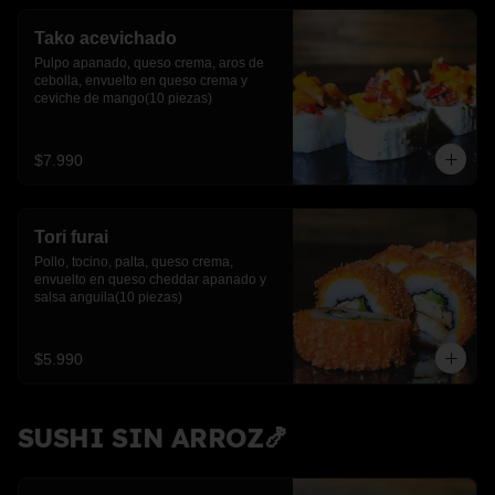
Tako acevichado
Pulpo apanado, queso crema, aros de 
cebolla, envuelto en queso crema y 
ceviche de mango(10 piezas)
$7.990
Tori furai
Pollo, tocino, palta, queso crema, 
envuelto en queso cheddar apanado y 
salsa anguila(10 piezas)
$5.990
SUSHI SIN ARROZ🍤