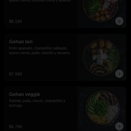
queso crema, cebollita china y sesamo.
$8.190
Gohan tori
Pollo apanado, champiñón salteado, 
queso crema, palta, cebollín y sesamo.
$7.990
Gohan veggie
Palmito, palta, choclo, champiñón y 
lechuga.
$6.790