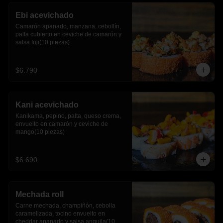
Ebi acevichado
Camarón apanado, manzana, cebollín, 
palta cubierto en ceviche de camarón y 
salsa fuji(10 piezas)
$6.790
Kani acevichado
Kanikama, pepino, palta, queso crema, 
envuelto en camarón y ceviche de 
mango(10 piezas)
$6.690
Mechada roll
Carne mechada, champiñón, cebolla 
caramelizada, tocino envuelto en 
cheddar apanado y salsa anguila(10 