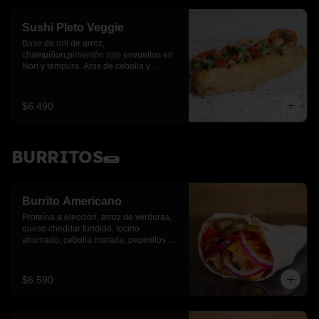
Sushi Pleto Veggie
Base de roll de arroz, 
champiñon,pimentón rojo envueltos en 
Nori y tempura. Aros de cebolla y 
cebollín.
$6.490
BURRITOS🌯
Burrito Americano
Proteína a elección, arroz de verduras, 
queso cheddar fundido, tocino 
ahumado, cebolla morada, pepinillos y 
pimientos asados
$6.590