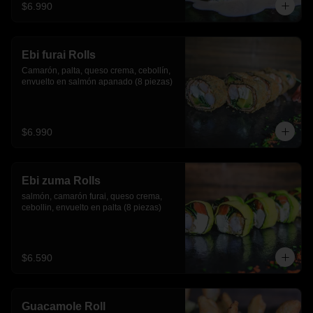
$6.990
Ebi furai Rolls
Camarón, palta, queso crema, cebollín, 
envuelto en salmón apanado (8 piezas)
$6.990
Ebi zuma Rolls
salmón, camarón furai, queso crema, 
cebollin, envuelto en palta (8 piezas)
$6.590
Guacamole Roll