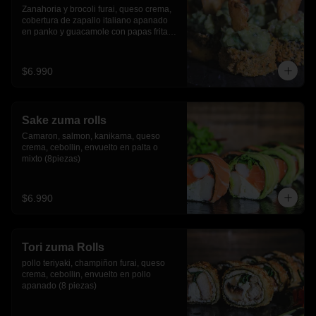
Zanahoria y brocoli furai, queso crema, 
cobertura de zapallo italiano apanado 
en panko y guacamole con papas fritas.
(8 piezas)
$6.990
Sake zuma rolls
Camaron, salmon, kanikama, queso 
crema, cebollin, envuelto en palta o 
mixto (8piezas)
$6.990
Tori zuma Rolls
pollo teriyaki, champiñon furai, queso 
crema, cebollin, envuelto en pollo 
apanado (8 piezas)