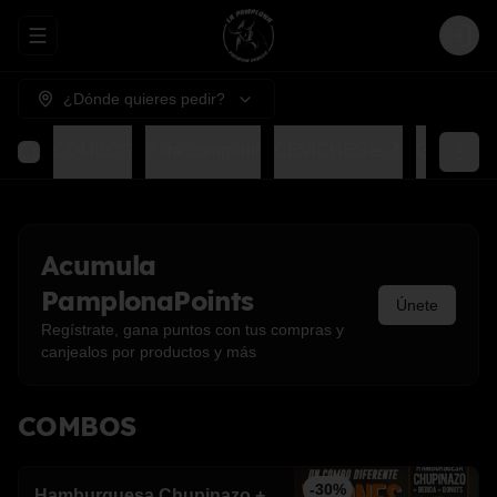
Abrir menu de navegación
Login
¿Dónde quieres pedir?
COMBOS
Para compartir
CEVICHES🥗🍤
GOHAN
Acumula
PamplonaPoints
Únete
Regístrate, gana puntos con tus compras y
canjealos por productos y más
COMBOS
-
30
%
Hamburguesa Chupinazo +