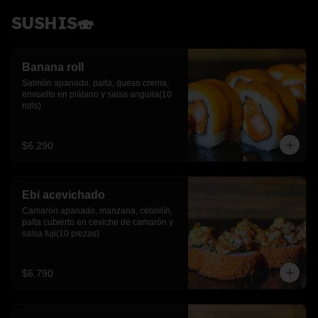
SUSHIS🍣
Banana roll
Salmón apanado, palta, queso crema, 
envuelto en plátano y salsa anguila(10 
rolls)
$6.290
Ebi acevichado
Camarón apanado, manzana, cebollín, 
palta cubierto en ceviche de camarón y 
salsa fuji(10 piezas)
$6.790