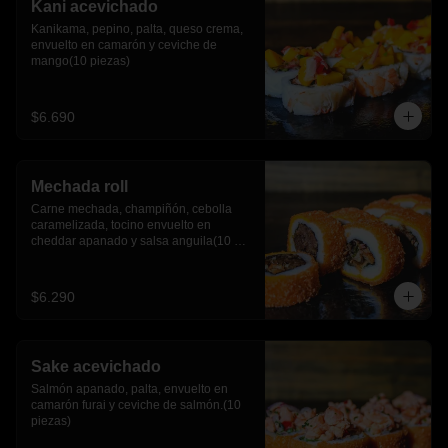
Kani acevichado
Kanikama, pepino, palta, queso crema, 
envuelto en camarón y ceviche de 
mango(10 piezas)
$6.690
Mechada roll
Carne mechada, champiñón, cebolla 
caramelizada, tocino envuelto en 
cheddar apanado y salsa anguila(10 
piezas)
$6.290
Sake acevichado
Salmón apanado, palta, envuelto en 
camarón furai y ceviche de salmón.(10 
piezas)