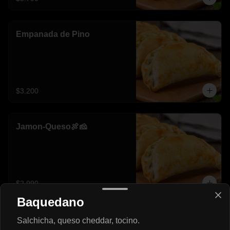
Empanada de Pino
$3.200
Jamon-Queso🍖🧀
$2.990
Baquedano
Mechada-Queso🥩🧀
Salchicha, queso cheddar, tocino.