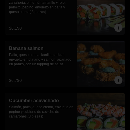
zanahoria, pimentón amarillo y rojo, 
palmito, pepino, envuelto en palta y 
queso crema( 8 piezas)
$6.190
Banana salmon
Palta, queso crema, kanikama furai, 
envuelto en plátano y salmón, apanado 
en panko, con un topping de salsa 
tartara y camaron furai.(8 piezas)
$6.790
Cucumber acevichado
Salmón, palta, queso crema, envuelto en 
pepino y cubierto de ceviche de 
camarones.(8 piezas)