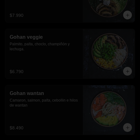
$7.990
Gohan veggie
Palmito, palta, choclo, champiñón y 
lechuga.
$6.790
Gohan wantan
Camaron, salmon, palta, cebollin e hilos 
de wantan
$8.490