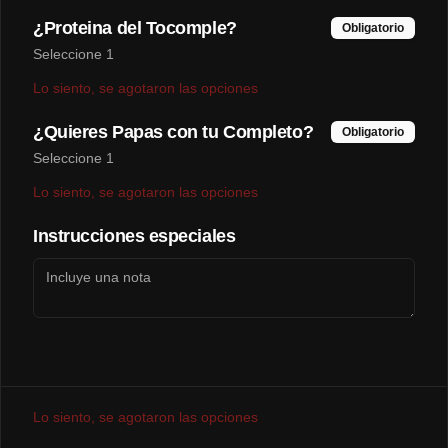
¿Proteina del Tocomple?
Obligatorio
Seleccione 1
Lo siento, se agotaron las opciones
$3.290
¿Quieres Papas con tu Completo?
Obligatorio
Napolitana🍖🍅🧀
Seleccione 1
Lo siento, se agotaron las opciones
Instrucciones especiales
$3.200
Pollo-Queso🍗🧀
Lo siento, se agotaron las opciones