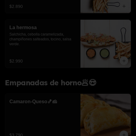
$2.890
La hermosa
Salchicha, cebolla caramelizada, 
champiñones salteados, tocino, salsa 
verde.
$2.990
Empanadas de horno🥟😍
Camaron-Queso🍤🧀
$3.790