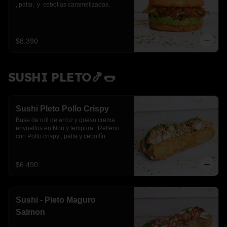
, palta,  y  cebollas caramelizadas.
$8.390
SUSHI PLETO🍤🌭
Sushi Pleto Pollo Crispy
Base de roll de arroz y queso crema 
envueltos en Nori y tempura.  Relleno 
con Pollo crispy , palta y cebollín.
$6.490
Sushi - Pleto Maguro
Salmon