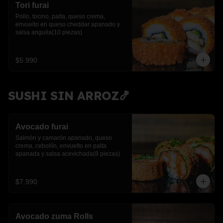
Tori furai
Pollo, tocino, palta, queso crema, 
envuelto en queso cheddar apanado y 
salsa anguila(10 piezas)
$5.990
SUSHI SIN ARROZ🍤
Avocado furai
Salmón y camarón apanado, queso 
crema, cebollín, envuelto en palta 
apanada y salsa acevichada(8 piezas)
$7.990
Avocado zuma Rolls