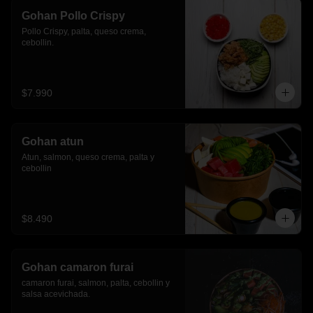
Gohan Pollo Crispy
Pollo Crispy, palta, queso crema, 
cebollin.
$7.990
Gohan atun
Atun, salmon, queso crema, palta y 
cebollin
$8.490
Gohan camaron furai
camaron furai, salmon, palta, cebollin y 
salsa acevichada.