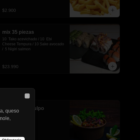
$2.900
mix 35 piezas
10  Tako acevichado / 10  Ebi 
Cheese Tempura / 10 Sake avocado 
/  5 Nigiri salmon
$23.990
Close
Ceviche de Pulpo
a, queso
mole,