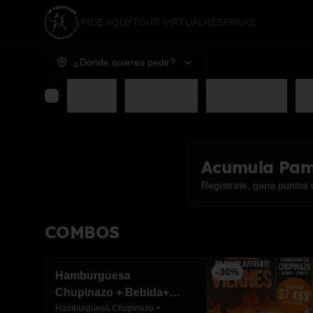
¡PIDE AQUÍ!
TOUR VIRTUAL
RESERVAS
¿Dónde quieres pedir?
COMBOS
Para compartir
CEVICHES🥗🍤
GO
Acumula
Pam
Regístrate, gana puntos 
COMBOS
-
30
%
Hamburguesa
Chupinazo + Bebida+
Donuts rellena
Hamburguesa Chupinazo + 