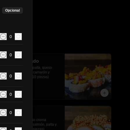
Opcional
0
0
Kani acevichado
Kanikama, pepino, palta, queso 
crema, envuelto en camarón y 
0
ceviche de mango(10 piezas)
$6.690
0
0
Sake roll
Salmón, palta, queso crema 
envuelto en mix de salmón, palta y 
ceviche de kani(10 piezas)