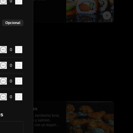
0
$6.890
Opcional
0
0
0
0
Banana salmon
es
Palta, queso crema, kanikama furai, 
envuelto en plátano y salmón, 
apanado en panko, con un topping 
de salsa tartara y camaron furai.(8 