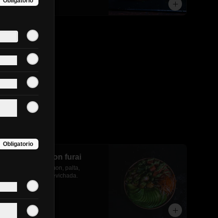
Obligatorio
$12.490
Obligatorio
Gohan camaron furai
camaron furai, salmon, palta, 
cebollin y salsa acevichada.
$8.490