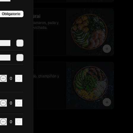
Obligatorio
Gohan sake furai
Salmon apanado, camaron, palta y 
cebollin y salsa acevichada.
$8.490
Gohan veggie
Palmito, palta, choclo, champiñón y 
0
lechuga.
$6.790
0
0