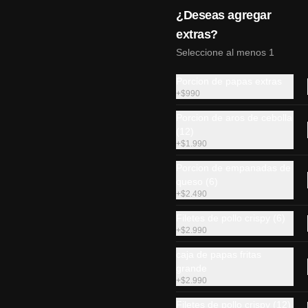
¿Deseas agregar
extras?
Seleccione al menos 1
Porcion de papas extras
+
$990
Porcion de aros de cebolla
(12)
Ebi acevichado
+
$1.990
Camarón apanado, manzana, 
Porcion de empanadas de
cebollín, palta cubierto en ceviche 
queso (6)
de camarón y salsa fuji(10 piezas)
+
$2.490
Filetes de pollo crispy (6)
$6.790
+
$2.990
caja de papas fritas
Sake acevichado
grande
+
$2.990
Salmón apanado, palta, envuelto en 
camarón furai y ceviche de salmón.
Filetes de pollo crispy (12)
(10 piezas)