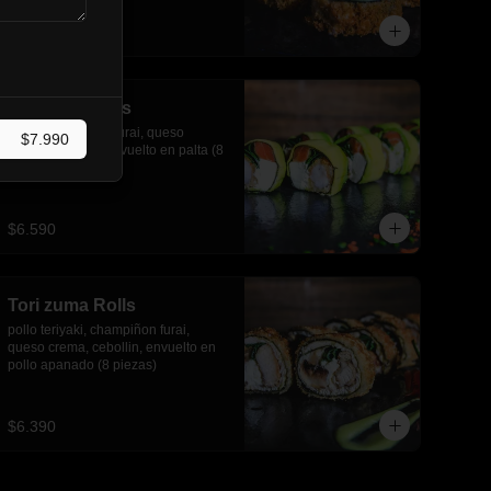
piezas)
$6.790
Ebi zuma Rolls
salmón, camarón furai, queso 
$7.990
crema, cebollin, envuelto en palta (8 
piezas)
$6.590
Tori zuma Rolls
pollo teriyaki, champiñon furai, 
queso crema, cebollin, envuelto en 
pollo apanado (8 piezas)
$6.390