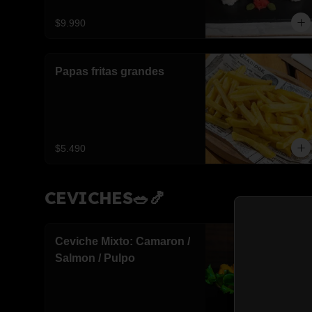
$9.990
Papas fritas grandes
$5.490
CEVICHES🥗🍤
Ceviche Mixto: Camaron /
Salmon / Pulpo