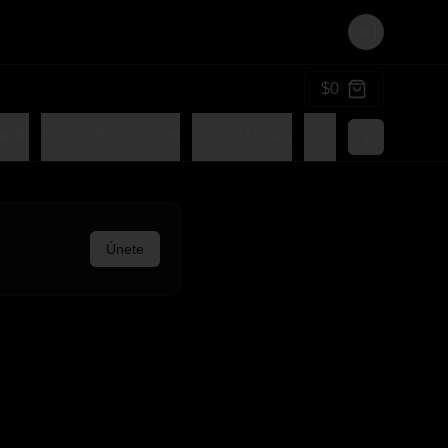
Login
$0
🍔
SUSHI PLETO🍤🌭
BURRITOS🌯
Ciudad Tocomple
Únete