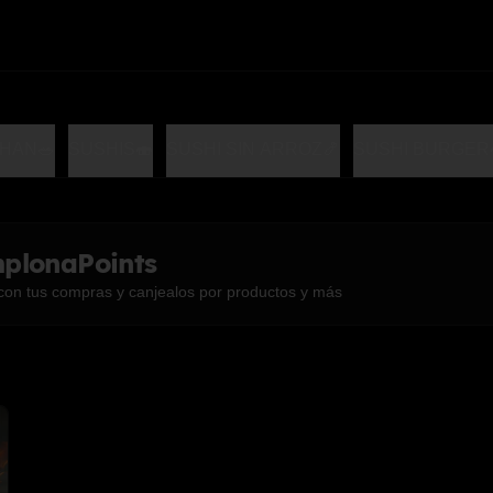
HAN🥗
SUSHIS🍣
SUSHI SIN ARROZ🍤
SUSHI BURGER
plonaPoints
con tus compras y canjealos por productos y más