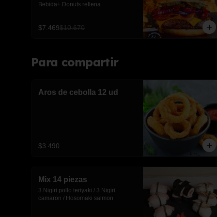
Bebida+ Donuts rellena
$7.469
$10.670
Para compartir
Aros de cebolla 12 ud
$3.490
Mix 14 piezas
3 Nigiri pollo teriyaki / 3 Nigiri 
camaron / Hosomaki salmon