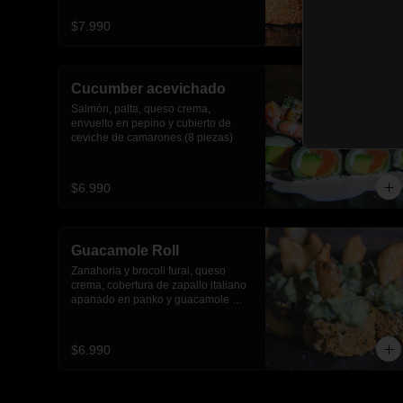
$7.990
Cucumber acevichado
Salmón, palta, queso crema, 
envuelto en pepino y cubierto de 
ceviche de camarones.(8 piezas)
$6.990
Guacamole Roll
Zanahoria y brocoli furai, queso 
crema, cobertura de zapallo italiano 
apanado en panko y guacamole 
con papas fritas.(8 piezas)
$6.990