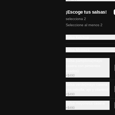
¡Escoge tus salsas!
Gohan classic
selecciona 2
Salmon, palta, queso crema, 
cebollin y mix de sésamo.
Seleccione al menos 2
Salsa Ketchup
$8.190
Salsa Mostaza
Gohan tori
Salsa pamplona(mayo
casera con pimientos
Pollo apanado, champiñón 
salteado, queso crema, palta, 
asados)
cebollín y sesamo.
+
$490
Salsa verde(mayo casera
$7.990
con cebolla, ajo y cilantro)
+
$490
Salsa mayonesa casera
+
$490