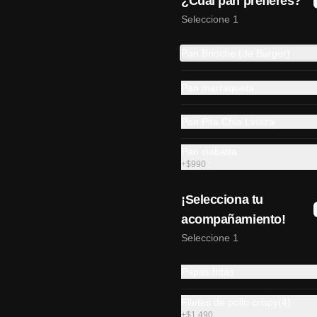
¿Cual pan prefieres?
$10.990
Seleccione 1
Pan Brioche (de Burger)
Pan marraqueta
Pan Pita Chia Linaza
Pan ciabatta
+
$990
¡Selecciona tu
acompañamiento!
Gohan atun
Seleccione 1
Atun, salmon, queso crema, palta y 
cebollin
Papas fritas
Filetes de pollo crispy(4)
$8.490
+
$1.490