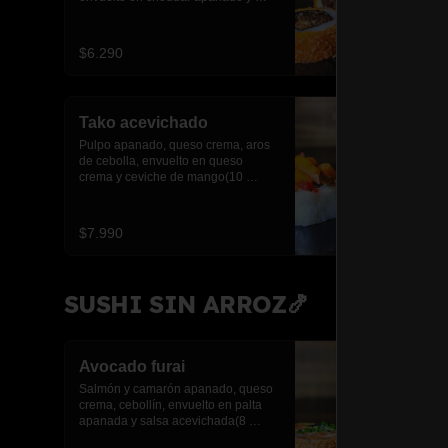
salsa anguila(10 piezas)
$6.290
Tako acevichado
Pulpo apanado, queso crema, aros 
de cebolla, envuelto en queso 
crema y ceviche de mango(10 
piezas)
$7.990
SUSHI SIN ARROZ🍤
Avocado furai
Salmón y camarón apanado, queso 
crema, cebollín, envuelto en palta 
apanada y salsa acevichada(8 
piezas)