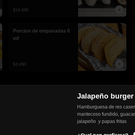
$19.990
Porcion de empanadas 6
ud
$3.490
Jalapeño burger
Ceviche Vegetariano
Hamburguesa de res caser
mantecoso fundido, guaca
jalapeño y papas fritas