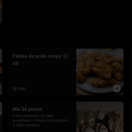
Filetes de pollo crispy 12
ud
$6.990
Mix 24 piezas
8 Avocado furai / 10 sake 
acevichado / 3 Nigiri pollo teriyaki / 
3  nigiri camaron