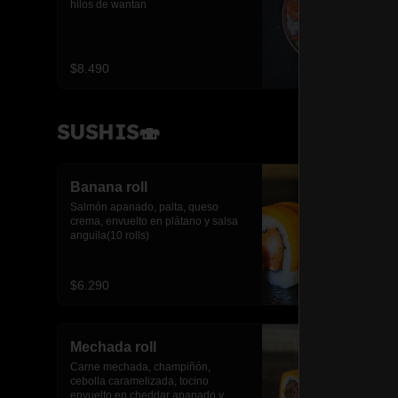
hilos de wantan
$8.490
SUSHIS🍣
Banana roll
Salmón apanado, palta, queso 
crema, envuelto en plátano y salsa 
anguila(10 rolls)
$6.290
Mechada roll
Carne mechada, champiñón, 
cebolla caramelizada, tocino 
envuelto en cheddar apanado y 