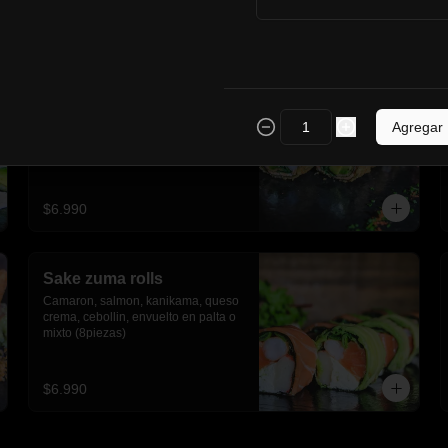
$6.190
Ebi furai Rolls
Camarón, palta, queso crema, 
Agregar
cebollín, envuelto en salmón 
apanado (8 piezas)
$6.990
Sake zuma rolls
Camaron, salmon, kanikama, queso 
crema, cebollin, envuelto en palta o 
mixto (8piezas)
$6.990