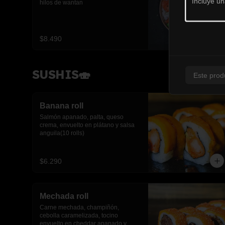
hilos de wantan
$8.490
SUSHIS🍣
Este prod
Banana roll
Salmón apanado, palta, queso 
crema, envuelto en plátano y salsa 
anguila(10 rolls)
$6.290
Mechada roll
Carne mechada, champiñón, 
cebolla caramelizada, tocino 
envuelto en cheddar apanado y 