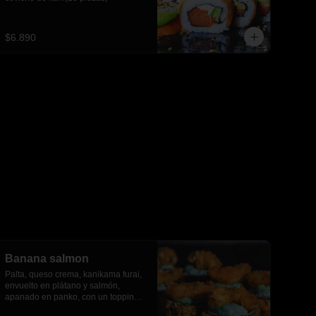
$6.890
Banana salmon
Palta, queso crema, kanikama furai, 
envuelto en plátano y salmón, 
apanado en panko, con un topping 
de salsa tartara y camaron furai.(8 