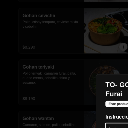
Gohan ceviche
Palta, crispy tempura, ceviche mixto 
y cebollin.
$8.290
Gohan teriyaki
Pollo teriyaki, camaron furai, palta, 
queso crema, cebollita china y 
sesamo.
TO- G
Furai
$8.190
Este produc
Instrucci
Gohan wantan
Camaron, salmon, palta, cebollin e 