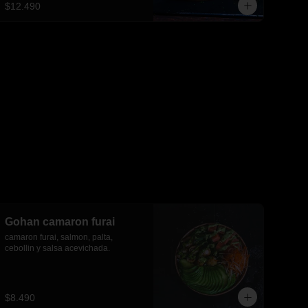
$12.490
Gohan camaron furai
camaron furai, salmon, palta, 
cebollin y salsa acevichada.
$8.490