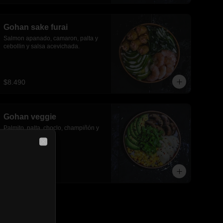
Gohan sake furai
Salmon apanado, camaron, palta y 
cebollin y salsa acevichada.
$8.490
Gohan veggie
Palmito, palta, choclo, champiñón y 
lechuga.
Close
$6.790