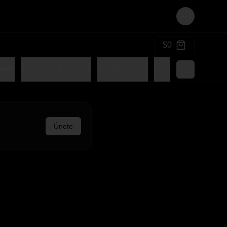
Login
$0
🍔
SUSHI PLETO🍤🌭
BURRITOS🌯
Ciudad Tocomple
Únete