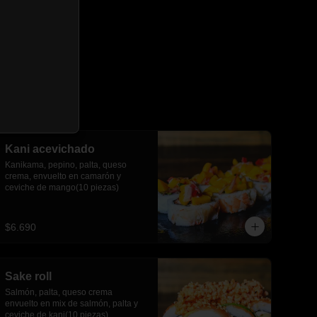
Kani acevichado
Kanikama, pepino, palta, queso 
crema, envuelto en camarón y 
ceviche de mango(10 piezas)
$6.690
Sake roll
Salmón, palta, queso crema 
envuelto en mix de salmón, palta y 
ceviche de kani(10 piezas)