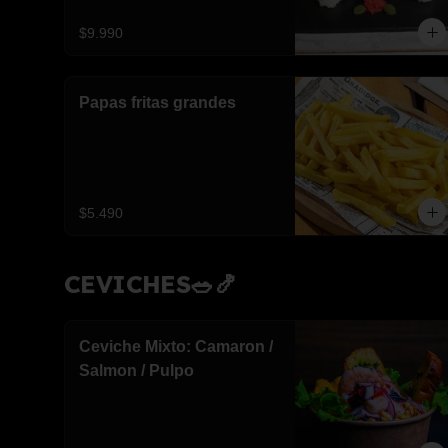
$9.990
Papas fritas grandes
$5.490
CEVICHES🥗🍤
Ceviche Mixto: Camaron /
Salmon / Pulpo