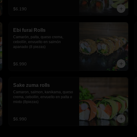
$6.190
Ebi furai Rolls
Camarón, palta, queso crema, 
cebollín, envuelto en salmón 
apanado (8 piezas)
$6.990
Sake zuma rolls
Camaron, salmon, kanikama, queso 
crema, cebollin, envuelto en palta o 
mixto (8piezas)
$6.990