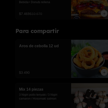
Bebida+ Donuts rellena
$7.469
$10.670
Para compartir
Aros de cebolla 12 ud
$3.490
Mix 14 piezas
3 Nigiri pollo teriyaki / 3 Nigiri 
camaron / Hosomaki salmon