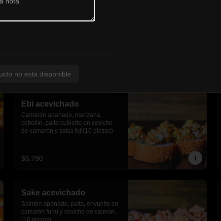
ucto no esta disponible
Ebi acevichado
Camarón apanado, manzana, 
cebollín, palta cubierto en ceviche 
de camarón y salsa fuji(10 piezas)
$6.790
Sake acevichado
Salmón apanado, palta, envuelto en 
camarón furai y ceviche de salmón.
(10 piezas)