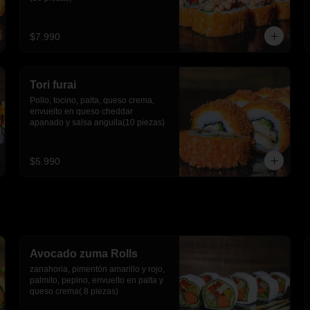
$7.990
Tori furai
Pollo, tocino, palta, queso crema, 
envuelto en queso cheddar 
apanado y salsa anguila(10 piezas)
$5.990
Avocado zuma Rolls
zanahoria, pimentón amarillo y rojo, 
palmito, pepino, envuelto en palta y 
queso crema( 8 piezas)