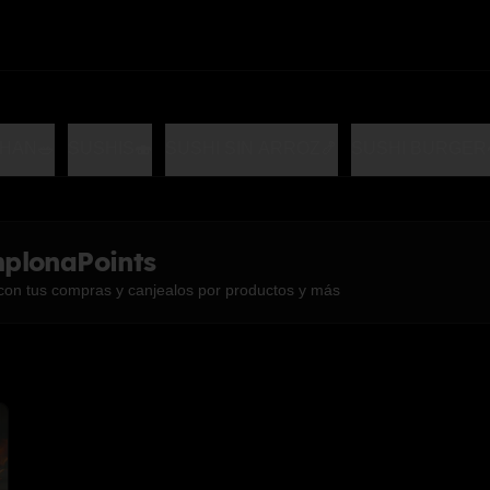
HAN🥗
SUSHIS🍣
SUSHI SIN ARROZ🍤
SUSHI BURGER
plonaPoints
con tus compras y canjealos por productos y más