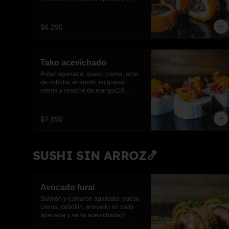
salsa anguila(10 piezas)
$6.290
Tako acevichado
Pulpo apanado, queso crema, aros 
de cebolla, envuelto en queso 
crema y ceviche de mango(10 
piezas)
$7.990
SUSHI SIN ARROZ🍤
Avocado furai
Salmón y camarón apanado, queso 
crema, cebollín, envuelto en palta 
apanada y salsa acevichada(8 
piezas)