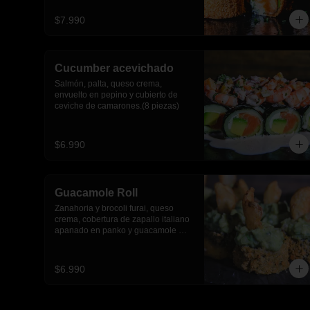
$7.990
Cucumber acevichado
Salmón, palta, queso crema, 
envuelto en pepino y cubierto de 
ceviche de camarones.(8 piezas)
$6.990
Guacamole Roll
Zanahoria y brocoli furai, queso 
crema, cobertura de zapallo italiano 
apanado en panko y guacamole 
con papas fritas.(8 piezas)
$6.990