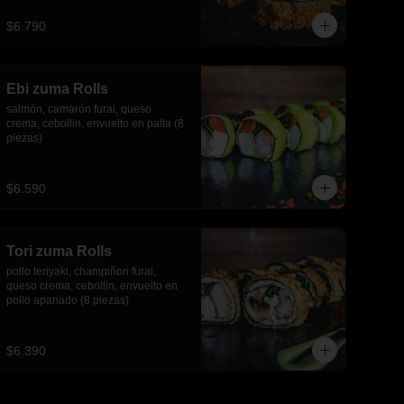
piezas)
$6.790
Ebi zuma Rolls
salmón, camarón furai, queso 
crema, cebollin, envuelto en palta (8 
piezas)
$6.590
Tori zuma Rolls
pollo teriyaki, champiñon furai, 
queso crema, cebollin, envuelto en 
pollo apanado (8 piezas)
$6.390