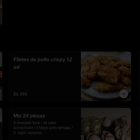
Filetes de pollo crispy 12
ud
$6.990
Mix 24 piezas
8 Avocado furai / 10 sake 
acevichado / 3 Nigiri pollo teriyaki / 
3  nigiri camaron