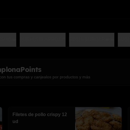
SHIS🍣
SUSHI SIN ARROZ🍤
SUSHI BURGER🍣🍔
SUSH
plonaPoints
con tus compras y canjealos por productos y más
Filetes de pollo crispy 12
ud