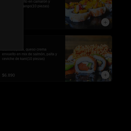
crema, envuelto en camarón y 
ceviche de mango(10 piezas)
$6.690
Sake roll
Salmón, palta, queso crema 
envuelto en mix de salmón, palta y 
ceviche de kani(10 piezas)
$6.890