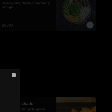
Palmito, palta, choclo, champiñón y 
lechuga.
$6.790
Close
Kani acevichado
Kanikama, pepino, palta, queso 