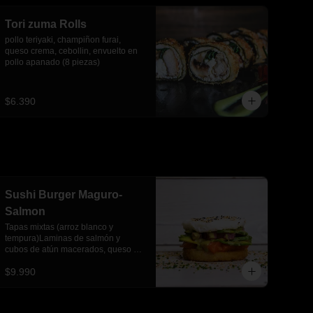
Tori zuma Rolls
pollo teriyaki, champiñon furai, 
queso crema, cebollin, envuelto en 
pollo apanado (8 piezas)
$6.390
Sushi Burger Maguro-
Salmon
Tapas mixtas (arroz blanco y 
tempura)Laminas de salmón y 
cubos de atún macerados, queso 
crema, palta y salsa acevichada
$9.990