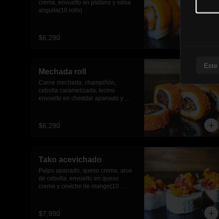
crema, envuelto en plátano y salsa 
anguila(10 rolls)
$6.290
Este
Mechada roll
Carne mechada, champiñón, 
cebolla caramelizada, tocino 
envuelto en cheddar apanado y 
salsa anguila(10 piezas)
$6.290
Tako acevichado
Pulpo apanado, queso crema, aros 
de cebolla, envuelto en queso 
crema y ceviche de mango(10 
piezas)
$7.990