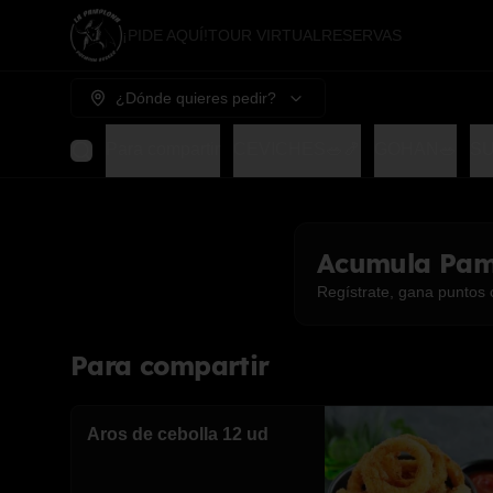
¡PIDE AQUÍ!
TOUR VIRTUAL
RESERVAS
¿Dónde quieres pedir?
Para compartir
CEVICHES🥗🍤
GOHAN🥗
SU
Acumula
Pam
Regístrate, gana puntos 
Para compartir
Aros de cebolla 12 ud