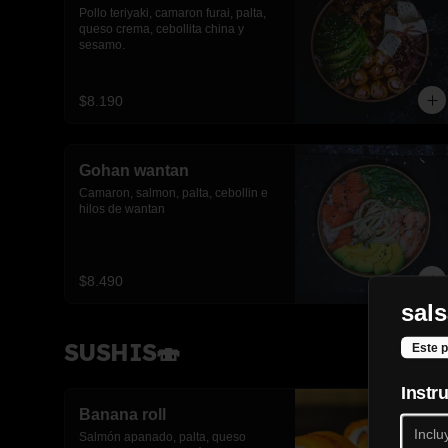
Pollo teriyaki, camaron furai, palta, 
queso crema, cebollita china y 
sesamo.
$8.190
Gohan wantan
Camaron, salmon, palta, cebollin e 
hilos de wantan
$8.490
sals
SUSHIS🍣
Este p
Instr
Banana roll
Salmón apanado, palta, queso 