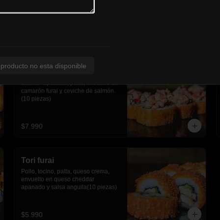
cebollín, palta cubierto en ceviche 
de camarón y salsa fuji(10 piezas)
$6.790
 producto no esta disponible
Sake acevichado
Salmón apanado, palta, envuelto en 
camarón furai y ceviche de salmón.
(10 piezas)
$7.990
Tori furai
Pollo, tocino, palta, queso crema, 
envuelto en queso cheddar 
apanado y salsa anguila(10 piezas)
$5.990