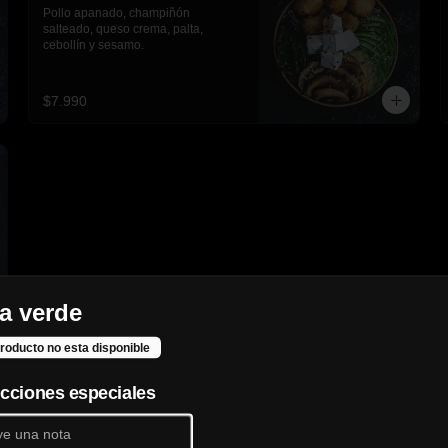
Pollo apanado, champiñón 
salteado, queso crema, palta, 
cebollín y sesamo.
$7.990
a verde
roducto no esta disponible
ucciones especiales
Ebi acevichado
Camarón apanado, manzana, 