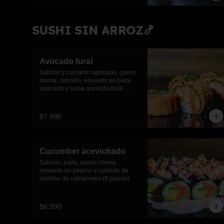
SUSHI SIN ARROZ🍤
Avocado furai
Salmón y camarón apanado, queso 
crema, cebollín, envuelto en palta 
apanada y salsa acevichada(8 
piezas)
$7.990
Cucumber acevichado
Salmón, palta, queso crema, 
envuelto en pepino y cubierto de 
ceviche de camarones.(8 piezas)
$6.990