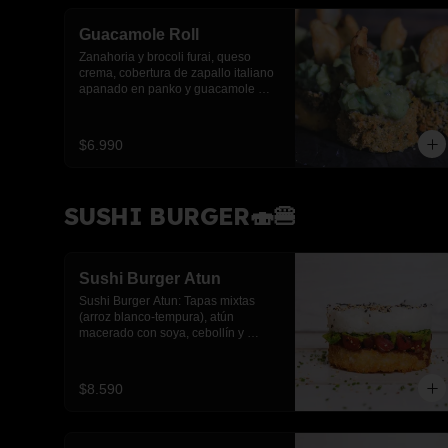
Guacamole Roll
Zanahoria y brocoli furai, queso 
crema, cobertura de zapallo italiano 
apanado en panko y guacamole 
con papas fritas.(8 piezas)
$6.990
SUSHI BURGER🍣🍔
Sushi Burger Atun
Sushi Burger Atun: Tapas mixtas 
(arroz blanco-tempura), atún 
macerado con soya, cebollín y 
sésamo y palta.
$8.590