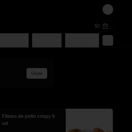
Login
$0
I PLETO🍤🌭
BURRITOS🌯
Ciudad Tocomple
Empanadas 
Únete
Filetes de pollo crispy 6
ud