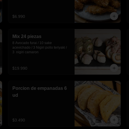
$6.990
Mix 24 piezas
8 Avocado furai / 10 sake 
acevichado / 3 Nigiri pollo teriyaki / 
3  nigiri camaron
$19.990
Porcion de empanadas 6
ud
$3.490