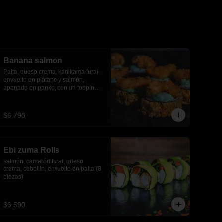
Banana salmon
Palta, queso crema, kanikama furai, 
envuelto en plátano y salmón, 
apanado en panko, con un topping 
de salsa tartara y camaron furai.(8 
piezas)
$6.790
Ebi zuma Rolls
salmón, camarón furai, queso 
crema, cebollin, envuelto en palta (8 
piezas)
$6.590