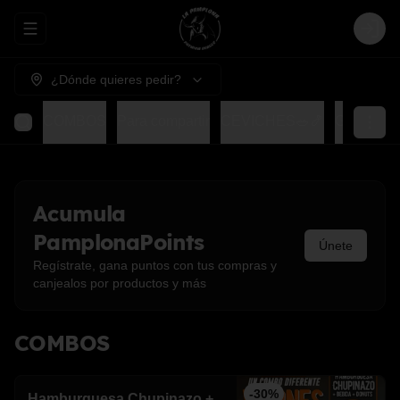
Abrir menu de navegación
Login
¿Dónde quieres pedir?
COMBOS
Para compartir
CEVICHES🥗🍤
GOHAN
Acumula
PamplonaPoints
Únete
Regístrate, gana puntos con tus compras y
canjealos por productos y más
COMBOS
-
30
%
Hamburguesa Chupinazo +