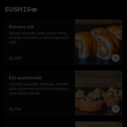
SUSHIS🍣
Banana roll
Salmón apanado, palta, queso crema, 
envuelto en plátano y salsa anguila(10 
rolls)
$6.290
Ebi acevichado
Camarón apanado, manzana, cebollín, 
palta cubierto en ceviche de camarón y 
salsa fuji(10 piezas)
$6.790