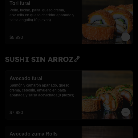
Tori furai
Pollo, tocino, palta, queso crema, 
envuelto en queso cheddar apanado y 
salsa anguila(10 piezas)
$5.990
SUSHI SIN ARROZ🍤
Avocado furai
Salmón y camarón apanado, queso 
crema, cebollín, envuelto en palta 
apanada y salsa acevichada(8 piezas)
$7.990
Avocado zuma Rolls