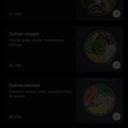
$7.990
Gohan veggie
Palmito, palta, choclo, champiñón y 
lechuga.
$6.790
Gohan wantan
Camaron, salmon, palta, cebollin e hilos 
de wantan
$8.490