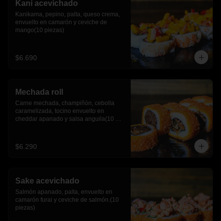
Kani acevichado
Kanikama, pepino, palta, queso crema, 
envuelto en camarón y ceviche de 
mango(10 piezas)
$6.690
Mechada roll
Carne mechada, champiñón, cebolla 
caramelizada, tocino envuelto en 
cheddar apanado y salsa anguila(10 
piezas)
$6.290
Sake acevichado
Salmón apanado, palta, envuelto en 
camarón furai y ceviche de salmón.(10 
piezas)