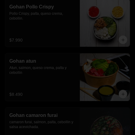
Gohan Pollo Crispy
Pollo Crispy, palta, queso crema, 
cebollin.
$7.990
Gohan atun
Atun, salmon, queso crema, palta y 
cebollin
$8.490
Gohan camaron furai
camaron furai, salmon, palta, cebollin y 
salsa acevichada.