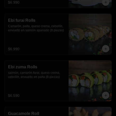
$6.990
Ebi furai Rolls
Camarón, palta, queso crema, cebollín, 
envuelto en salmón apanado (8 piezas)
$6.990
Ebi zuma Rolls
salmón, camarón furai, queso crema, 
cebollin, envuelto en palta (8 piezas)
$6.590
Guacamole Roll