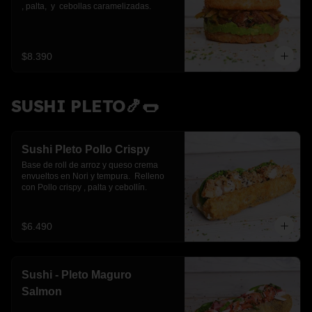
, palta,  y  cebollas caramelizadas.
$8.390
SUSHI PLETO🍤🌭
Sushi Pleto Pollo Crispy
Base de roll de arroz y queso crema 
envueltos en Nori y tempura.  Relleno 
con Pollo crispy , palta y cebollín.
$6.490
Sushi - Pleto Maguro
Salmon