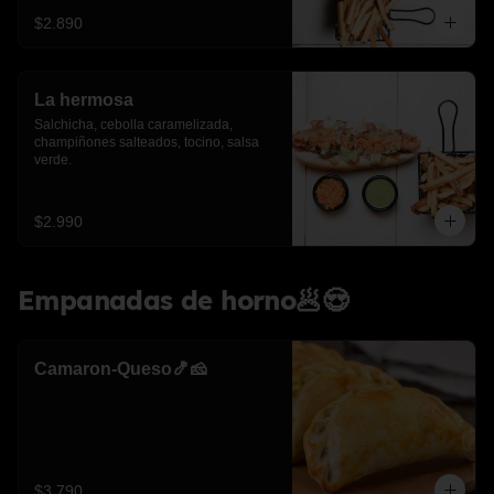
$2.890
La hermosa
Salchicha, cebolla caramelizada, 
champiñones salteados, tocino, salsa 
verde.
$2.990
Empanadas de horno🥟😍
Camaron-Queso🍤🧀
$3.790