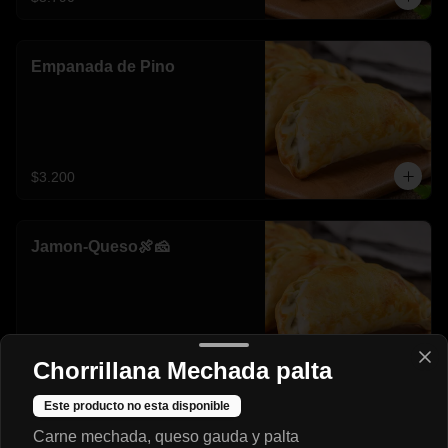
Empanada de Pino
$3.200
Jamon-Queso🍖🧀
$2.990
Chorrillana Mechada palta
Este producto no esta disponible
Mechada-Queso🥩🧀
Carne mechada, queso gauda y palta