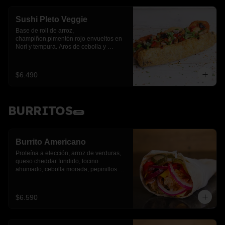
Sushi Pleto Veggie
Base de roll de arroz, 
champiñon,pimentón rojo envueltos en 
Nori y tempura. Aros de cebolla y 
cebollín.
$6.490
BURRITOS🌯
Burrito Americano
Proteína a elección, arroz de verduras, 
queso cheddar fundido, tocino 
ahumado, cebolla morada, pepinillos y 
pimientos asados
$6.590