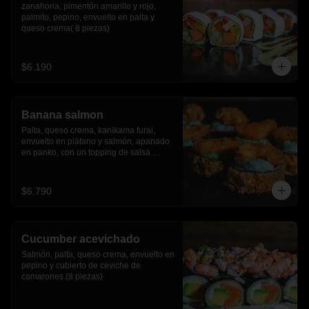
zanahoria, pimentón amarillo y rojo, 
palmito, pepino, envuelto en palta y 
queso crema( 8 piezas)
$6.190
Banana salmon
Palta, queso crema, kanikama furai, 
envuelto en plátano y salmón, apanado 
en panko, con un topping de salsa 
tartara y camaron furai.(8 piezas)
$6.790
Cucumber acevichado
Salmón, palta, queso crema, envuelto en 
pepino y cubierto de ceviche de 
camarones.(8 piezas)