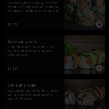
Zanahoria y brocoli furai, queso crema, 
cobertura de zapallo italiano apanado 
en panko y guacamole con papas fritas.
(8 piezas)
$6.990
Sake zuma rolls
Camaron, salmon, kanikama, queso 
crema, cebollin, envuelto en palta o 
mixto (8piezas)
$6.990
Tori zuma Rolls
pollo teriyaki, champiñon furai, queso 
crema, cebollin, envuelto en pollo 
apanado (8 piezas)