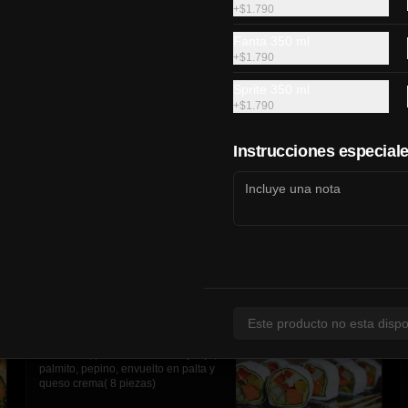
+
$1.790
Fanta 350 ml
$7.990
+
$1.790
Sprite 350 ml
+
$1.790
Tori furai
Pollo, tocino, palta, queso crema, 
envuelto en queso cheddar 
Instrucciones especial
apanado y salsa anguila(10 piezas)
$5.990
Este producto no esta dispo
Avocado zuma Rolls
zanahoria, pimentón amarillo y rojo, 
palmito, pepino, envuelto en palta y 
queso crema( 8 piezas)