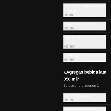
Porcion de empanadas de
queso (6)
+
$2.490
Filetes de pollo crispy (6)
+
$2.990
caja de papas fritas
grande
+
$2.990
Ebi acevichado
Filetes de pollo crispy (12)
Camarón apanado, manzana, 
+
$4.990
cebollín, palta cubierto en ceviche 
de camarón y salsa fuji(10 piezas)
¿Agregas bebida lata
350 ml?
$6.790
Seleccione al menos 1
Coca cola 350 ml
Sake acevichado
+
$1.790
Salmón apanado, palta, envuelto en 
camarón furai y ceviche de salmón.
Coca cola zero 350 ml
(10 piezas)