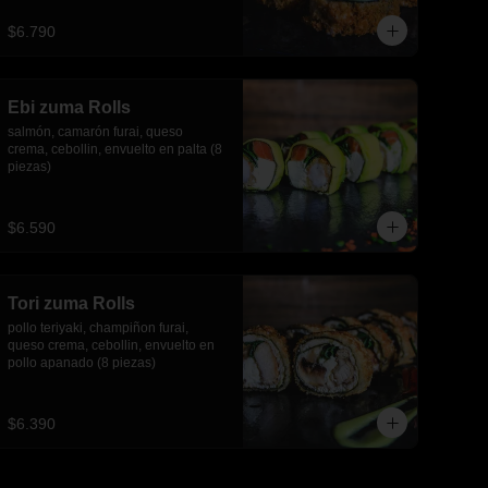
piezas)
$6.790
Ebi zuma Rolls
salmón, camarón furai, queso 
crema, cebollin, envuelto en palta (8 
piezas)
$6.590
Tori zuma Rolls
pollo teriyaki, champiñon furai, 
queso crema, cebollin, envuelto en 
pollo apanado (8 piezas)
$6.390