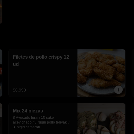
Filetes de pollo crispy 12
ud
$6.990
Mix 24 piezas
8 Avocado furai / 10 sake 
acevichado / 3 Nigiri pollo teriyaki / 
3  nigiri camaron