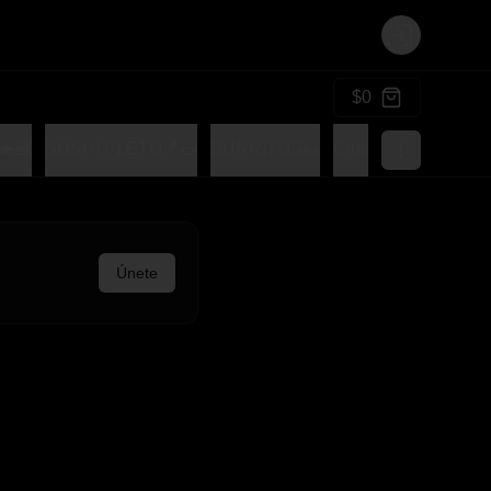
Login
$0
🍔
SUSHI PLETO🍤🌭
BURRITOS🌯
Ciudad Tocomple
Únete