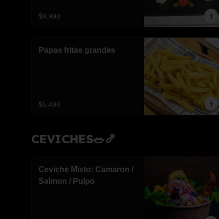
$9.990
Papas fritas grandes
$5.490
CEVICHES🥗🍤
Ceviche Mixto: Camaron /
Salmon / Pulpo