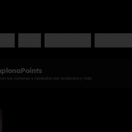
HAN🥗
SUSHIS🍣
SUSHI SIN ARROZ🍤
SUSHI BURGER
plonaPoints
con tus compras y canjealos por productos y más