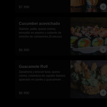
$7.990
Cucumber acevichado
Salmón, palta, queso crema, 
envuelto en pepino y cubierto de 
ceviche de camarones.(8 piezas)
$6.990
Guacamole Roll
Zanahoria y brocoli furai, queso 
crema, cobertura de zapallo italiano 
apanado en panko y guacamole 
con papas fritas.(8 piezas)
$6.990