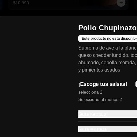
$10.990
Pollo Chupinazo
Este producto no esta disponibl
Suprema de ave a la planc
queso cheddar fundido, toc
ahumado, cebolla morada, 
y pimientos asados
¡Escoge tus salsas!
selecciona 2
Gohan atun
Seleccione al menos 2
Atun, salmon, queso crema, palta y 
cebollin
Salsa Ketchup
Salsa Mostaza
$8.490