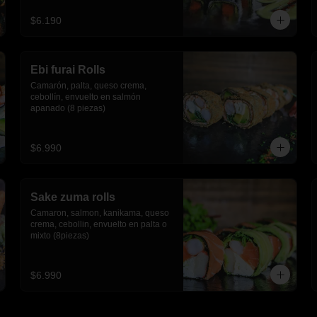
$6.190
Ebi furai Rolls
Camarón, palta, queso crema, 
cebollín, envuelto en salmón 
apanado (8 piezas)
$6.990
Sake zuma rolls
Camaron, salmon, kanikama, queso 
crema, cebollin, envuelto en palta o 
mixto (8piezas)
$6.990