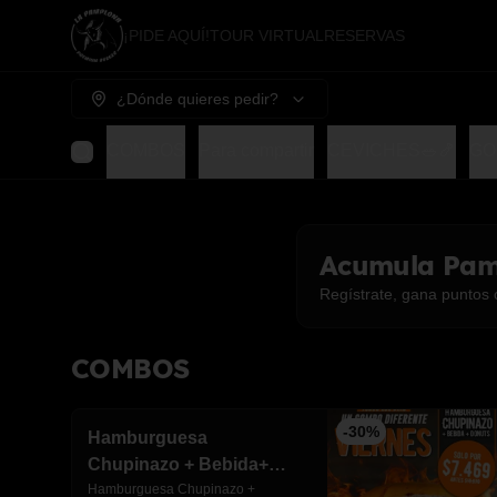
¡PIDE AQUÍ!
TOUR VIRTUAL
RESERVAS
¿Dónde quieres pedir?
COMBOS
Para compartir
CEVICHES🥗🍤
GO
Acumula
Pam
Regístrate, gana puntos 
COMBOS
-
30
%
Hamburguesa
Chupinazo + Bebida+
Donuts rellena
Hamburguesa Chupinazo + 