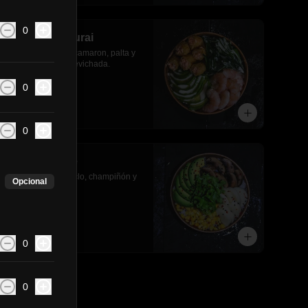
0
Gohan sake furai
Salmon apanado, camaron, palta y 
cebollin y salsa acevichada.
0
$8.490
0
Gohan veggie
Palmito, palta, choclo, champiñón y 
Opcional
lechuga.
$6.790
0
0