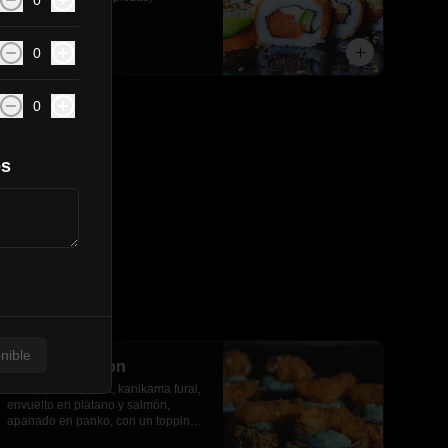
0
$6.890
0
0
es
nible
Banana salmon
Palta, queso crema, kanikama furai, 
envuelto en plátano y salmón, 
apanado en panko, con un topping 
de salsa tartara y camaron furai.(8 