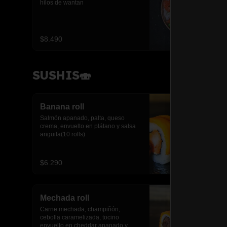
hilos de wantan
$8.490
SUSHIS🍣
Banana roll
Salmón apanado, palta, queso 
crema, envuelto en plátano y salsa 
anguila(10 rolls)
$6.290
Mechada roll
Carne mechada, champiñón, 
cebolla caramelizada, tocino 
envuelto en cheddar apanado y 