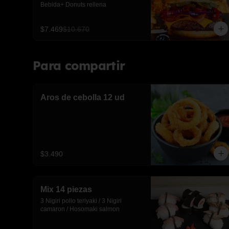
Bebida+ Donuts rellena
$7.469
$10.670
Para compartir
Aros de cebolla 12 ud
$3.490
Mix 14 piezas
3 Nigiri pollo teriyaki / 3 Nigiri 
camaron / Hosomaki salmon