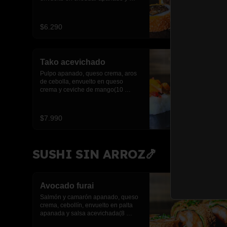
salsa anguila(10 piezas)
$6.290
Tako acevichado
Pulpo apanado, queso crema, aros 
de cebolla, envuelto en queso 
crema y ceviche de mango(10 
piezas)
$7.990
SUSHI SIN ARROZ🍤
Avocado furai
Salmón y camarón apanado, queso 
crema, cebollín, envuelto en palta 
apanada y salsa acevichada(8 
piezas)