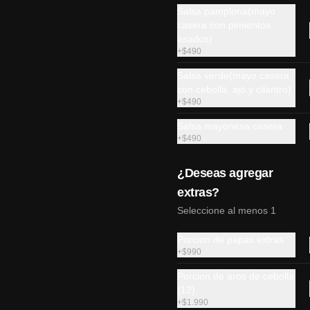
Salsa pamplona(mayo
casera con pimientos
Gohan classic
asados)
+
$490
Salmon, palta, queso crema, 
cebollin y mix de sésamo.
Salsa verde(mayo casera
con cebolla, ajo y cilantro)
+
$490
$8.190
Salsa mayonesa casera
+
$490
Gohan tori
¿Deseas agregar
Pollo apanado, champiñón 
salteado, queso crema, palta, 
extras?
cebollín y sesamo.
Seleccione al menos 1
$7.990
Porcion de papas extras
+
$990
Porcion de aros de cebolla
(12)
+
$1.990