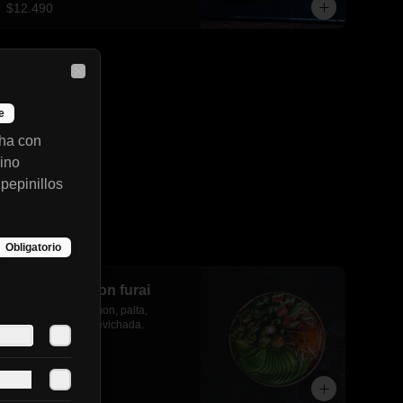
$12.490
Close
e
ha con
ino
pepinillos
Obligatorio
Gohan camaron furai
camaron furai, salmon, palta, 
cebollin y salsa acevichada.
$8.490