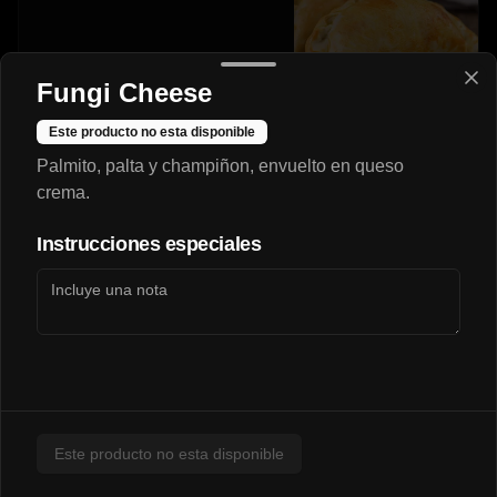
Fungi Cheese
$3.290
Este producto no esta disponible
Palmito, palta y champiñon, envuelto en queso
Napolitana🍖🍅🧀
crema.
Instrucciones especiales
$3.200
Pollo-Queso🍗🧀
Este producto no esta disponible