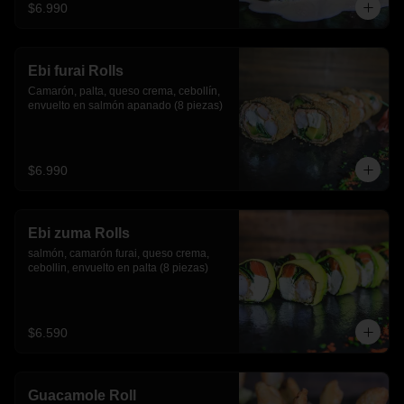
$6.990
Ebi furai Rolls
Camarón, palta, queso crema, cebollín, 
envuelto en salmón apanado (8 piezas)
$6.990
Ebi zuma Rolls
salmón, camarón furai, queso crema, 
cebollin, envuelto en palta (8 piezas)
$6.590
Guacamole Roll