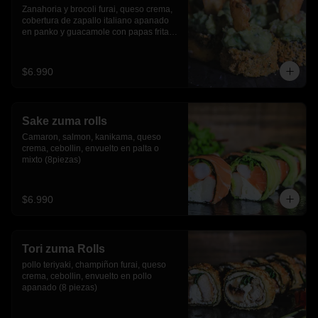
Zanahoria y brocoli furai, queso crema, 
cobertura de zapallo italiano apanado 
en panko y guacamole con papas fritas.
(8 piezas)
$6.990
Sake zuma rolls
Camaron, salmon, kanikama, queso 
crema, cebollin, envuelto en palta o 
mixto (8piezas)
$6.990
Tori zuma Rolls
pollo teriyaki, champiñon furai, queso 
crema, cebollin, envuelto en pollo 
apanado (8 piezas)