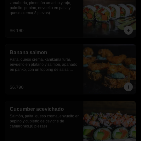
zanahoria, pimentón amarillo y rojo, 
palmito, pepino, envuelto en palta y 
queso crema( 8 piezas)
$6.190
Banana salmon
Palta, queso crema, kanikama furai, 
envuelto en plátano y salmón, apanado 
en panko, con un topping de salsa 
tartara y camaron furai.(8 piezas)
$6.790
Cucumber acevichado
Salmón, palta, queso crema, envuelto en 
pepino y cubierto de ceviche de 
camarones.(8 piezas)