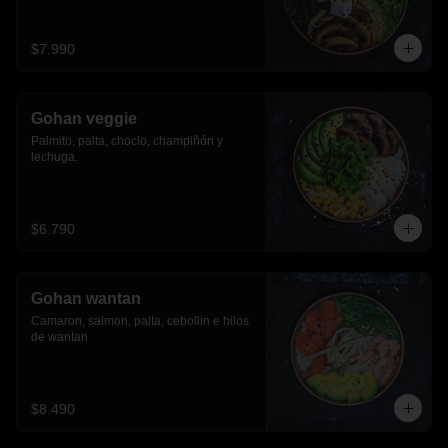
$7.990
Gohan veggie
Palmito, palta, choclo, champiñón y 
lechuga.
$6.790
Gohan wantan
Camaron, salmon, palta, cebollin e hilos 
de wantan
$8.490