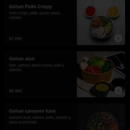
Gohan Pollo Crispy
Pollo Crispy, palta, queso crema, 
cebollin.
$7.990
Gohan atun
Atun, salmon, queso crema, palta y 
cebollin
$8.490
Gohan camaron furai
camaron furai, salmon, palta, cebollin y 
salsa acevichada.