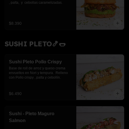
, palta,  y  cebollas caramelizadas.
$8.390
SUSHI PLETO🍤🌭
Sushi Pleto Pollo Crispy
Base de roll de arroz y queso crema 
envueltos en Nori y tempura.  Relleno 
con Pollo crispy , palta y cebollín.
$6.490
Sushi - Pleto Maguro
Salmon