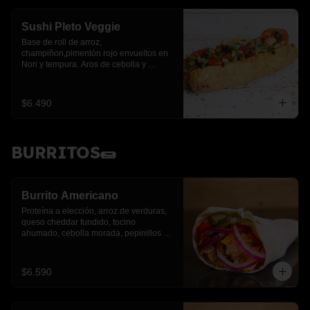
Sushi Pleto Veggie
Base de roll de arroz, 
champiñon,pimentón rojo envueltos en 
Nori y tempura. Aros de cebolla y 
cebollín.
$6.490
BURRITOS🌯
Burrito Americano
Proteína a elección, arroz de verduras, 
queso cheddar fundido, tocino 
ahumado, cebolla morada, pepinillos y 
pimientos asados
$6.590