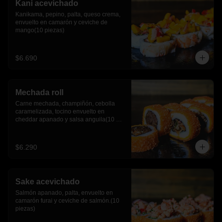
Kani acevichado
Kanikama, pepino, palta, queso crema, 
envuelto en camarón y ceviche de 
mango(10 piezas)
$6.690
Mechada roll
Carne mechada, champiñón, cebolla 
caramelizada, tocino envuelto en 
cheddar apanado y salsa anguila(10 
piezas)
$6.290
Sake acevichado
Salmón apanado, palta, envuelto en 
camarón furai y ceviche de salmón.(10 
piezas)