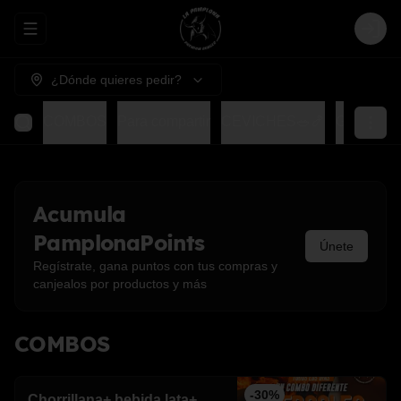
Abrir menu de navegación
Login
¿Dónde quieres pedir?
COMBOS
Para compartir
CEVICHES🥗🍤
GOHAN
Acumula
PamplonaPoints
Únete
Regístrate, gana puntos con tus compras y
canjealos por productos y más
COMBOS
-
30
%
Chorrillana+ bebida lata+