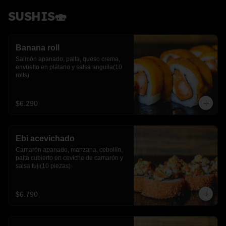
SUSHIS🍣
Banana roll
Salmón apanado, palta, queso crema, 
envuelto en plátano y salsa anguila(10 
rolls)
$6.290
Ebi acevichado
Camarón apanado, manzana, cebollín, 
palta cubierto en ceviche de camarón y 
salsa fuji(10 piezas)
$6.790