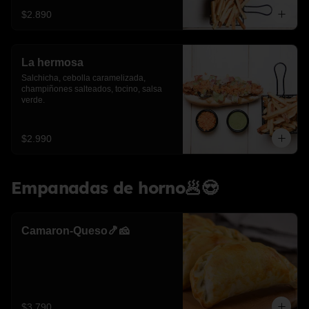
$2.890
La hermosa
Salchicha, cebolla caramelizada, 
champiñones salteados, tocino, salsa 
verde.
$2.990
Empanadas de horno🥟😍
Camaron-Queso🍤🧀
$3.790