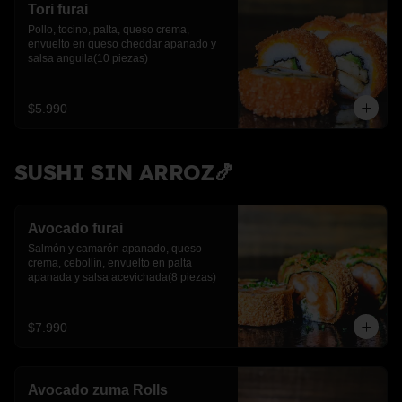
Tori furai
Pollo, tocino, palta, queso crema, 
envuelto en queso cheddar apanado y 
salsa anguila(10 piezas)
$5.990
SUSHI SIN ARROZ🍤
Avocado furai
Salmón y camarón apanado, queso 
crema, cebollín, envuelto en palta 
apanada y salsa acevichada(8 piezas)
$7.990
Avocado zuma Rolls