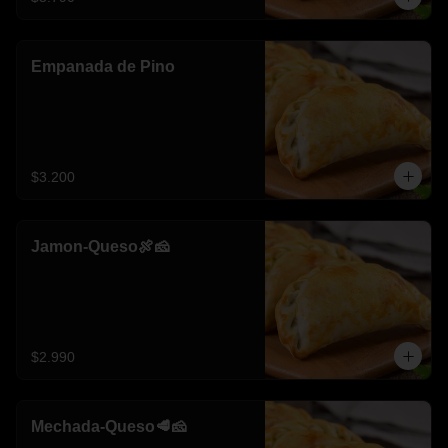
Empanada de Pino
$3.200
Jamon-Queso🍖🧀
$2.990
Mechada-Queso🥩🧀