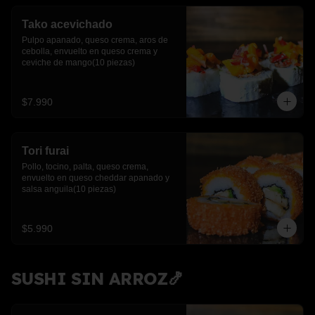
Tako acevichado
Pulpo apanado, queso crema, aros de 
cebolla, envuelto en queso crema y 
ceviche de mango(10 piezas)
$7.990
Tori furai
Pollo, tocino, palta, queso crema, 
envuelto en queso cheddar apanado y 
salsa anguila(10 piezas)
$5.990
SUSHI SIN ARROZ🍤