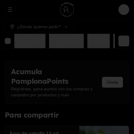
Abrir menu de navegación
Login
¿Dónde quieres pedir?
Para compartir
CEVICHES🥗🍤
GOHAN🥗
SUSHIS
Acumula
PamplonaPoints
Únete
Regístrate, gana puntos con tus compras y
canjealos por productos y más
Para compartir
Aros de cebolla 12 ud