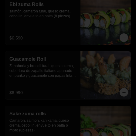
Ebi zuma Rolls
salmón, camarón furai, queso crema, 
cebollin, envuelto en palta (8 piezas)
$6.590
Guacamole Roll
Zanahoria y brocoli furai, queso crema, 
cobertura de zapallo italiano apanado 
en panko y guacamole con papas fritas.
(8 piezas)
$6.990
Sake zuma rolls
Camaron, salmon, kanikama, queso 
crema, cebollin, envuelto en palta o 
mixto (8piezas)