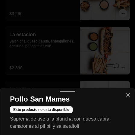
$3.290
La estacion
Salchicha, queso gauda, champiñones, 
aceituna, papas fritas hilo
$2.890
La hermosa
Salchicha, cebolla caramelizada, 
Pollo San Mames
champiñones salteados, tocino, salsa 
verde.
Este producto no esta disponible
Suprema de ave a la plancha con queso cabra,
$2.990
camarones al pil pil y salsa alioli