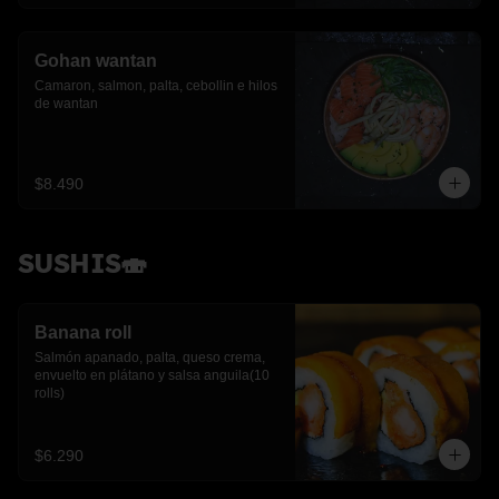
Gohan wantan
Camaron, salmon, palta, cebollin e hilos 
de wantan
$8.490
SUSHIS🍣
Banana roll
Salmón apanado, palta, queso crema, 
envuelto en plátano y salsa anguila(10 
rolls)
$6.290