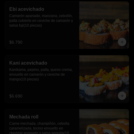
Ebi acevichado
Camarón apanado, manzana, cebollín, 
palta cubierto en ceviche de camarón y 
salsa fuji(10 piezas)
$6.790
Kani acevichado
Kanikama, pepino, palta, queso crema, 
envuelto en camarón y ceviche de 
mango(10 piezas)
$6.690
Mechada roll
Carne mechada, champiñón, cebolla 
caramelizada, tocino envuelto en 
cheddar apanado y salsa anguila(10 