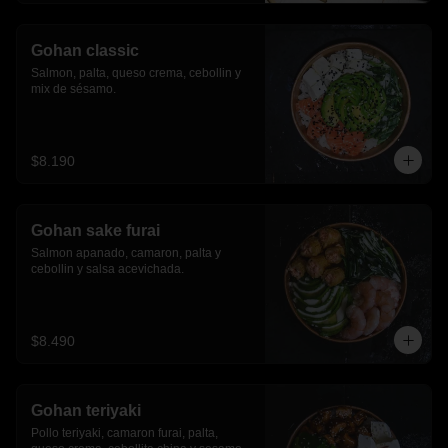
Gohan classic
Salmon, palta, queso crema, cebollin y 
mix de sésamo.
$8.190
Gohan sake furai
Salmon apanado, camaron, palta y 
cebollin y salsa acevichada.
$8.490
Gohan teriyaki
Pollo teriyaki, camaron furai, palta, 