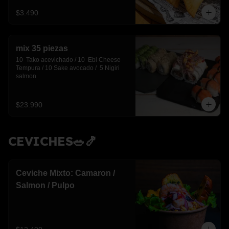
$3.490
mix 35 piezas
10  Tako acevichado / 10  Ebi Cheese 
Tempura / 10 Sake avocado /  5 Nigiri 
salmon
$23.990
CEVICHES🥗🍤
Ceviche Mixto: Camaron /
Salmon / Pulpo