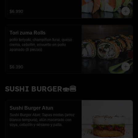
$6.990
Tori zuma Rolls
pollo teriyaki, champiñon furai, queso 
crema, cebollin, envuelto en pollo 
apanado (8 piezas)
$6.390
SUSHI BURGER🍣🍔
Sushi Burger Atun
Sushi Burger Atun: Tapas mixtas (arroz 
blanco-tempura), atún macerado con 
soya, cebollín y sésamo y palta.