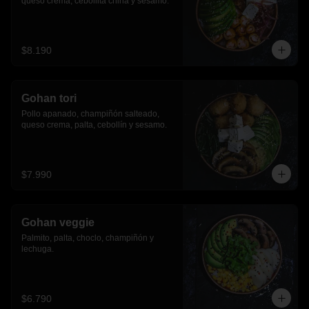
queso crema, cebollita china y sesamo.
$8.190
Gohan tori
Pollo apanado, champiñón salteado, 
queso crema, palta, cebollín y sesamo.
$7.990
Gohan veggie
Palmito, palta, choclo, champiñón y 
lechuga.
$6.790