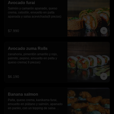
Avocado furai
Salmón y camarón apanado, queso 
crema, cebollín, envuelto en palta 
apanada y salsa acevichada(8 piezas)
$7.990
Avocado zuma Rolls
zanahoria, pimentón amarillo y rojo, 
palmito, pepino, envuelto en palta y 
queso crema( 8 piezas)
$6.190
Banana salmon
Palta, queso crema, kanikama furai, 
envuelto en plátano y salmón, apanado 
en panko, con un topping de salsa 
tartara y camaron furai.(8 piezas)