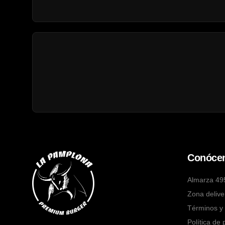
Conóce
Almarza 49
Zona delive
Términos y 
Política de 