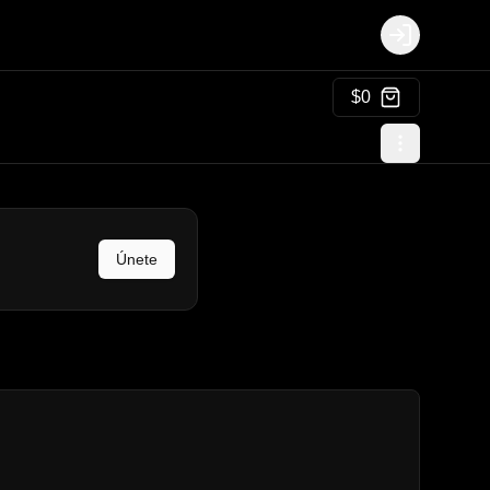
Login
$0
Únete