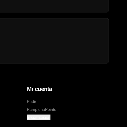
Mi cuenta
Pedir
PamplonaPoints
Iniciar sesión