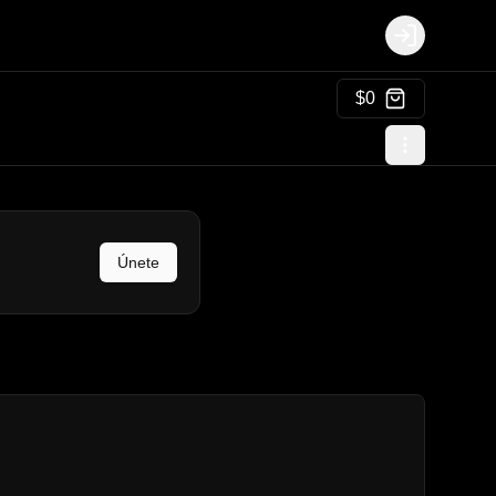
Login
$0
Únete