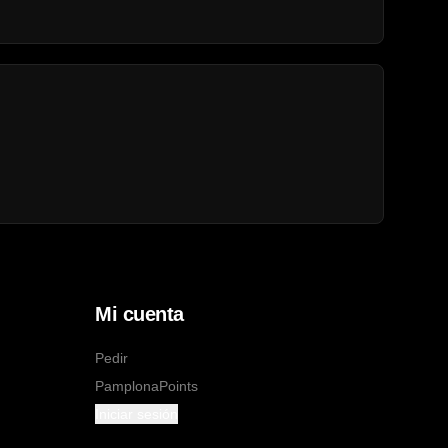
Mi cuenta
Pedir
PamplonaPoints
Iniciar sesión