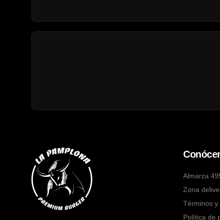
Conóce
Almarza 49
Zona delive
Términos y 
Política de 