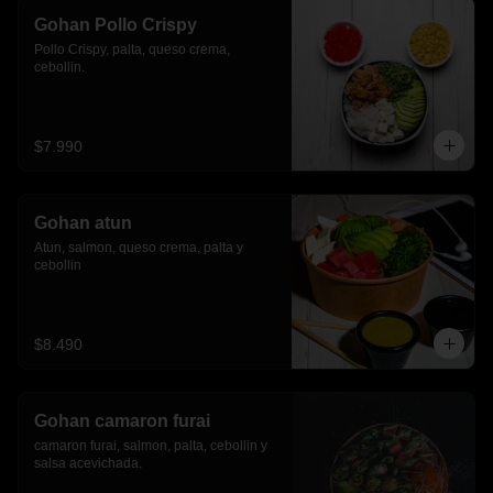
Gohan Pollo Crispy
Pollo Crispy, palta, queso crema, 
cebollin.
$7.990
Gohan atun
Atun, salmon, queso crema, palta y 
cebollin
$8.490
Gohan camaron furai
camaron furai, salmon, palta, cebollin y 
salsa acevichada.