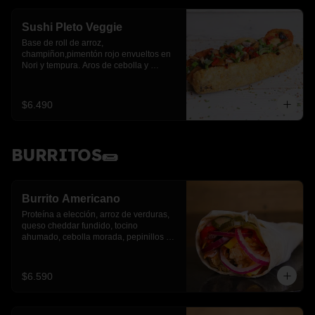
Sushi Pleto Veggie
Base de roll de arroz, 
champiñon,pimentón rojo envueltos en 
Nori y tempura. Aros de cebolla y 
cebollín.
$6.490
BURRITOS🌯
Burrito Americano
Proteína a elección, arroz de verduras, 
queso cheddar fundido, tocino 
ahumado, cebolla morada, pepinillos y 
pimientos asados
$6.590