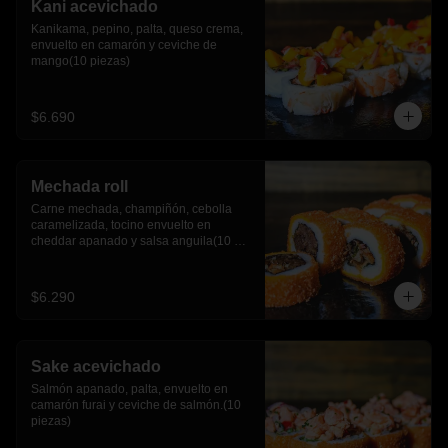
Kani acevichado
Kanikama, pepino, palta, queso crema, 
envuelto en camarón y ceviche de 
mango(10 piezas)
$6.690
Mechada roll
Carne mechada, champiñón, cebolla 
caramelizada, tocino envuelto en 
cheddar apanado y salsa anguila(10 
piezas)
$6.290
Sake acevichado
Salmón apanado, palta, envuelto en 
camarón furai y ceviche de salmón.(10 
piezas)