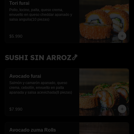
Tori furai
Pollo, tocino, palta, queso crema, 
envuelto en queso cheddar apanado y 
salsa anguila(10 piezas)
$5.990
SUSHI SIN ARROZ🍤
Avocado furai
Salmón y camarón apanado, queso 
crema, cebollín, envuelto en palta 
apanada y salsa acevichada(8 piezas)
$7.990
Avocado zuma Rolls