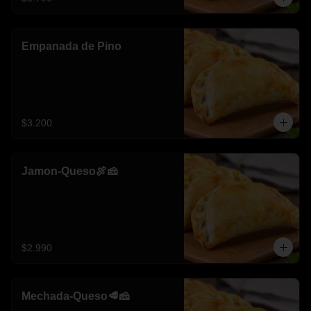
Empanada de Pino
$3.200
Jamon-Queso🍖🧀
$2.990
Mechada-Queso🥩🧀