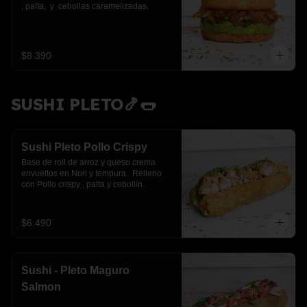
, palta,  y  cebollas caramelizadas.
$8.390
SUSHI PLETO🍤🌭
Sushi Pleto Pollo Crispy
Base de roll de arroz y queso crema 
envueltos en Nori y tempura.  Relleno 
con Pollo crispy , palta y cebollín.
$6.490
Sushi - Pleto Maguro
Salmon