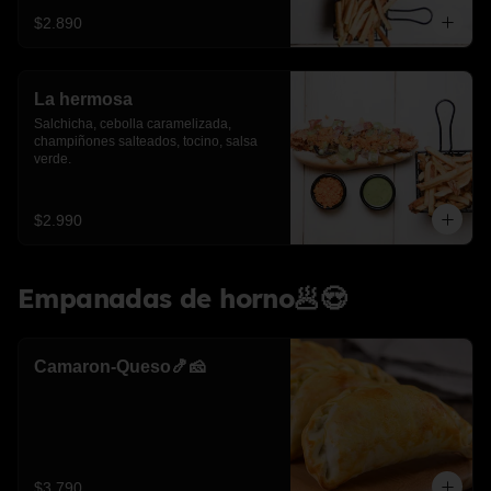
$2.890
La hermosa
Salchicha, cebolla caramelizada, 
champiñones salteados, tocino, salsa 
verde.
$2.990
Empanadas de horno🥟😍
Camaron-Queso🍤🧀
$3.790