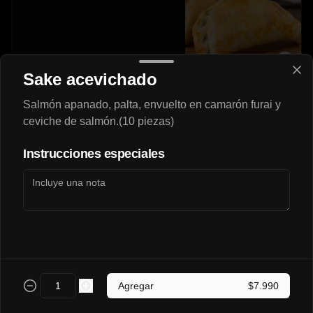
$3.290
Sake acevichado
Salmón apanado, palta, envuelto en camarón furai y
Napolitana🍖🍅🧀
ceviche de salmón.(10 piezas)
Instrucciones especiales
$3.200
Pollo-Queso🍗🧀
Agregar
$7.990