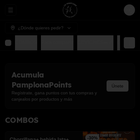
Abrir menu de navegación
Login
¿Dónde quieres pedir?
COMBOS
Para compartir
CEVICHES🥗🍤
GOHAN
Acumula
PamplonaPoints
Únete
Regístrate, gana puntos con tus compras y
canjealos por productos y más
COMBOS
-
30
%
Chorrillana+ bebida lata+