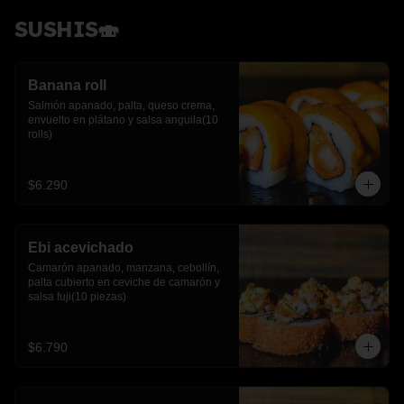
SUSHIS🍣
Banana roll
Salmón apanado, palta, queso crema, 
envuelto en plátano y salsa anguila(10 
rolls)
$6.290
Ebi acevichado
Camarón apanado, manzana, cebollín, 
palta cubierto en ceviche de camarón y 
salsa fuji(10 piezas)
$6.790