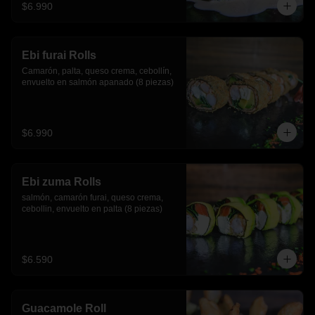
$6.990
Ebi furai Rolls
Camarón, palta, queso crema, cebollín, 
envuelto en salmón apanado (8 piezas)
$6.990
Ebi zuma Rolls
salmón, camarón furai, queso crema, 
cebollin, envuelto en palta (8 piezas)
$6.590
Guacamole Roll