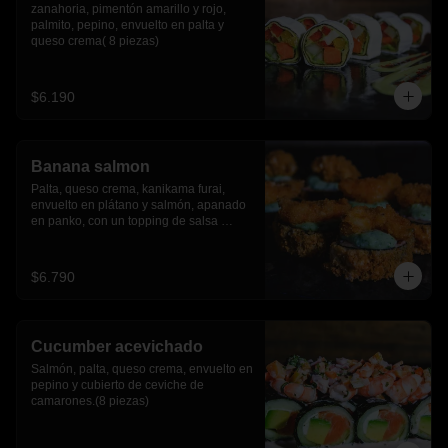
zanahoria, pimentón amarillo y rojo, 
palmito, pepino, envuelto en palta y 
queso crema( 8 piezas)
$6.190
Banana salmon
Palta, queso crema, kanikama furai, 
envuelto en plátano y salmón, apanado 
en panko, con un topping de salsa 
tartara y camaron furai.(8 piezas)
$6.790
Cucumber acevichado
Salmón, palta, queso crema, envuelto en 
pepino y cubierto de ceviche de 
camarones.(8 piezas)