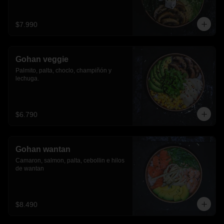
$7.990
Gohan veggie
Palmito, palta, choclo, champiñón y 
lechuga.
$6.790
Gohan wantan
Camaron, salmon, palta, cebollin e hilos 
de wantan
$8.490