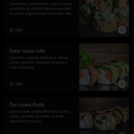
Zanahoria y brocoli furai, queso crema, 
cobertura de zapallo italiano apanado 
en panko y guacamole con papas fritas.
(8 piezas)
$6.990
Sake zuma rolls
Camaron, salmon, kanikama, queso 
crema, cebollin, envuelto en palta o 
mixto (8piezas)
$6.990
Tori zuma Rolls
pollo teriyaki, champiñon furai, queso 
crema, cebollin, envuelto en pollo 
apanado (8 piezas)