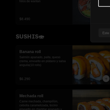
hilos de wantan
$8.490
Este
SUSHIS🍣
Banana roll
Salmón apanado, palta, queso 
crema, envuelto en plátano y salsa 
anguila(10 rolls)
$6.290
Mechada roll
Carne mechada, champiñón, 
cebolla caramelizada, tocino 
envuelto en cheddar apanado y 