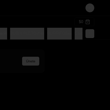
Login
$0
🍔
SUSHI PLETO🍤🌭
BURRITOS🌯
Ciudad Tocomple
Únete