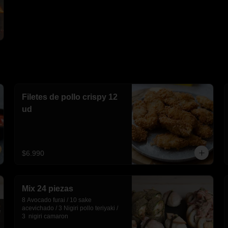
Filetes de pollo crispy 12
ud
$6.990
Mix 24 piezas
8 Avocado furai / 10 sake 
acevichado / 3 Nigiri pollo teriyaki / 
3  nigiri camaron