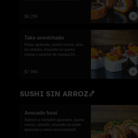
salsa anguila(10 piezas)
$6.290
Tako acevichado
Pulpo apanado, queso crema, aros 
de cebolla, envuelto en queso 
crema y ceviche de mango(10 
piezas)
$7.990
SUSHI SIN ARROZ🍤
Avocado furai
Salmón y camarón apanado, queso 
crema, cebollín, envuelto en palta 
apanada y salsa acevichada(8 
piezas)