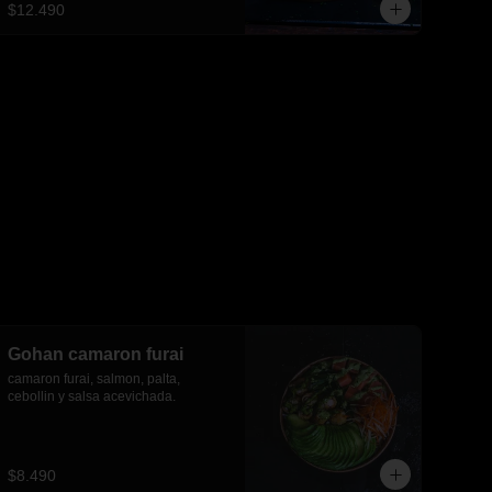
$12.490
Gohan camaron furai
camaron furai, salmon, palta, 
cebollin y salsa acevichada.
$8.490