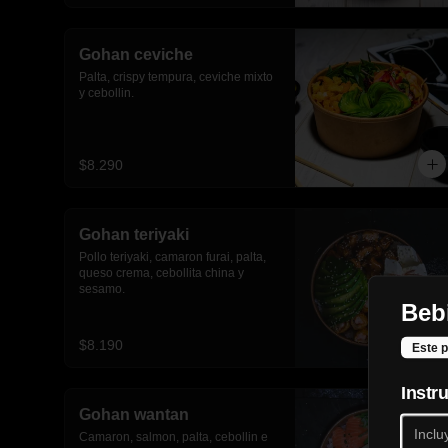
Gohan ceviche
Palta, crispy tempura, ceviche mixto 
y cebollin.
$8.290
Gohan teriyaki
Pollo teriyaki, camaron furai, palta, 
queso crema, cebollita china y 
sesamo.
Bebi
$8.190
Este p
Instr
Gohan wantan
Camaron, salmon, palta, cebollin e 