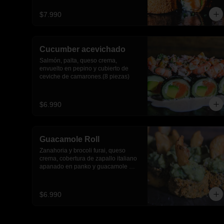
$7.990
Cucumber acevichado
Salmón, palta, queso crema, 
envuelto en pepino y cubierto de 
ceviche de camarones.(8 piezas)
$6.990
Guacamole Roll
Zanahoria y brocoli furai, queso 
crema, cobertura de zapallo italiano 
apanado en panko y guacamole 
con papas fritas.(8 piezas)
$6.990