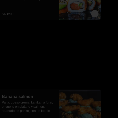
$6.890
Banana salmon
Palta, queso crema, kanikama furai, 
envuelto en plátano y salmón, 
apanado en panko, con un topping 
de salsa tartara y camaron furai.(8 