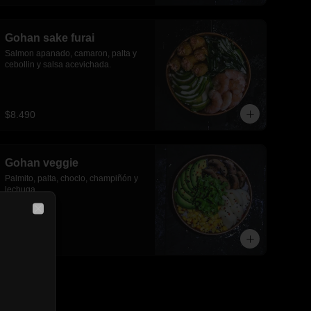
Gohan sake furai
Salmon apanado, camaron, palta y 
cebollin y salsa acevichada.
$8.490
Gohan veggie
Palmito, palta, choclo, champiñón y 
lechuga.
Close
$6.790