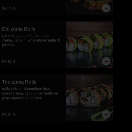
piezas)
$6.790
Ebi zuma Rolls
salmón, camarón furai, queso 
crema, cebollin, envuelto en palta (8 
piezas)
$6.590
Tori zuma Rolls
pollo teriyaki, champiñon furai, 
queso crema, cebollin, envuelto en 
pollo apanado (8 piezas)
$6.390