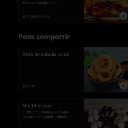
Bebida+ Donuts rellena
$7.469
$10.670
Para compartir
Aros de cebolla 12 ud
$3.490
Mix 14 piezas
3 Nigiri pollo teriyaki / 3 Nigiri 
camaron / Hosomaki salmon