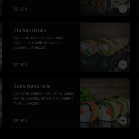
$6.190
Ebi furai Rolls
Camarón, palta, queso crema, 
cebollín, envuelto en salmón 
apanado (8 piezas)
$6.990
Sake zuma rolls
Camaron, salmon, kanikama, queso 
crema, cebollin, envuelto en palta o 
mixto (8piezas)
$6.990