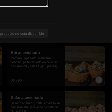
 producto no esta disponible
Ebi acevichado
Camarón apanado, manzana, 
cebollín, palta cubierto en ceviche 
de camarón y salsa fuji(10 piezas)
$6.790
Sake acevichado
Salmón apanado, palta, envuelto en 
camarón furai y ceviche de salmón.
(10 piezas)