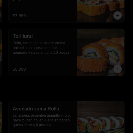
$7.990
Tori furai
Pollo, tocino, palta, queso crema, 
envuelto en queso cheddar 
apanado y salsa anguila(10 piezas)
$5.990
Avocado zuma Rolls
zanahoria, pimentón amarillo y rojo, 
palmito, pepino, envuelto en palta y 
queso crema( 8 piezas)