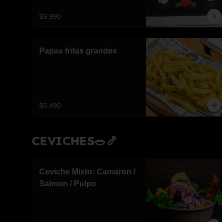
$9.990
Papas fritas grandes
$5.490
CEVICHES🥗🍤
Ceviche Mixto: Camaron /
Salmon / Pulpo