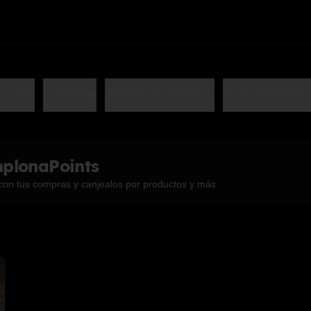
HAN🥗
SUSHIS🍣
SUSHI SIN ARROZ🍤
SUSHI BURGER
plonaPoints
con tus compras y canjealos por productos y más