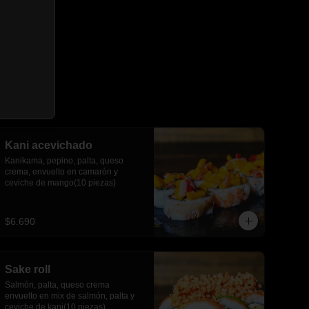
Kani acevichado
Kanikama, pepino, palta, queso 
crema, envuelto en camarón y 
ceviche de mango(10 piezas)
$6.690
Sake roll
Salmón, palta, queso crema 
envuelto en mix de salmón, palta y 
ceviche de kani(10 piezas)