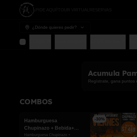
¡PIDE AQUÍ!
TOUR VIRTUAL
RESERVAS
¿Dónde quieres pedir?
COMBOS
Para compartir
CEVICHES🥗🍤
GO
Acumula
Pam
Regístrate, gana puntos 
COMBOS
-
30
%
Hamburguesa
Chupinazo + Bebida+
Donuts rellena
Hamburguesa Chupinazo + 