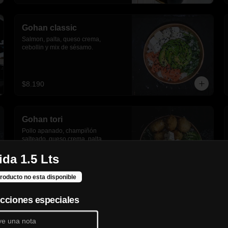
Gohan classic
Salmon, palta, queso crema, 
cebollin y mix de sésamo.
$8.190
Gohan tori
Pollo apanado, champiñón 
salteado, queso crema, palta, 
cebollín y sesamo.
da 1.5 Lts
$7.990
roducto no esta disponible
ucciones especiales