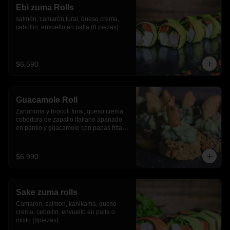
Ebi zuma Rolls
salmón, camarón furai, queso crema, 
cebollin, envuelto en palta (8 piezas)
$6.590
Guacamole Roll
Zanahoria y brocoli furai, queso crema, 
cobertura de zapallo italiano apanado 
en panko y guacamole con papas fritas.
(8 piezas)
$6.990
Sake zuma rolls
Camaron, salmon, kanikama, queso 
crema, cebollin, envuelto en palta o 
mixto (8piezas)