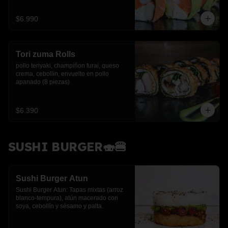
$6.990
Tori zuma Rolls
pollo teriyaki, champiñon furai, queso 
crema, cebollin, envuelto en pollo 
apanado (8 piezas)
$6.390
SUSHI BURGER🍣🍔
Sushi Burger Atun
Sushi Burger Atun: Tapas mixtas (arroz 
blanco-tempura), atún macerado con 
soya, cebollín y sésamo y palta.