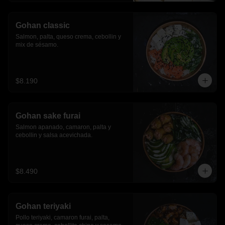
Gohan classic
Salmon, palta, queso crema, cebollin y 
mix de sésamo.
$8.190
Gohan sake furai
Salmon apanado, camaron, palta y 
cebollin y salsa acevichada.
$8.490
Gohan teriyaki
Pollo teriyaki, camaron furai, palta, 