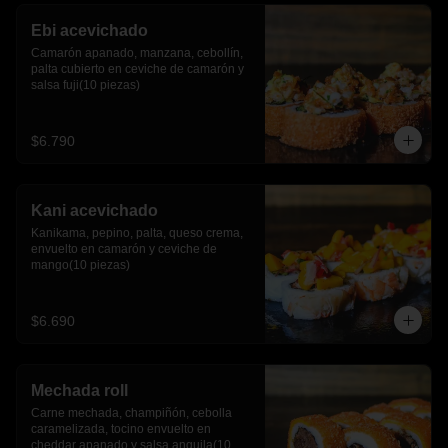
Ebi acevichado
Camarón apanado, manzana, cebollín, 
palta cubierto en ceviche de camarón y 
salsa fuji(10 piezas)
$6.790
Kani acevichado
Kanikama, pepino, palta, queso crema, 
envuelto en camarón y ceviche de 
mango(10 piezas)
$6.690
Mechada roll
Carne mechada, champiñón, cebolla 
caramelizada, tocino envuelto en 
cheddar apanado y salsa anguila(10 