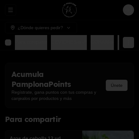
Abrir menu de navegación
Login
¿Dónde quieres pedir?
Para compartir
CEVICHES🥗🍤
GOHAN🥗
SUSHIS
Acumula
PamplonaPoints
Únete
Regístrate, gana puntos con tus compras y
canjealos por productos y más
Para compartir
Aros de cebolla 12 ud