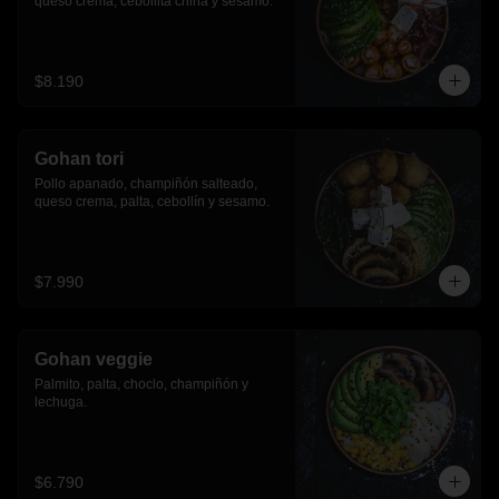
queso crema, cebollita china y sesamo.
$8.190
Gohan tori
Pollo apanado, champiñón salteado, 
queso crema, palta, cebollín y sesamo.
$7.990
Gohan veggie
Palmito, palta, choclo, champiñón y 
lechuga.
$6.790