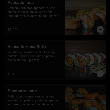
Avocado furai
Salmón y camarón apanado, queso 
crema, cebollín, envuelto en palta 
apanada y salsa acevichada(8 piezas)
$7.990
Avocado zuma Rolls
zanahoria, pimentón amarillo y rojo, 
palmito, pepino, envuelto en palta y 
queso crema( 8 piezas)
$6.190
Banana salmon
Palta, queso crema, kanikama furai, 
envuelto en plátano y salmón, apanado 
en panko, con un topping de salsa 
tartara y camaron furai.(8 piezas)