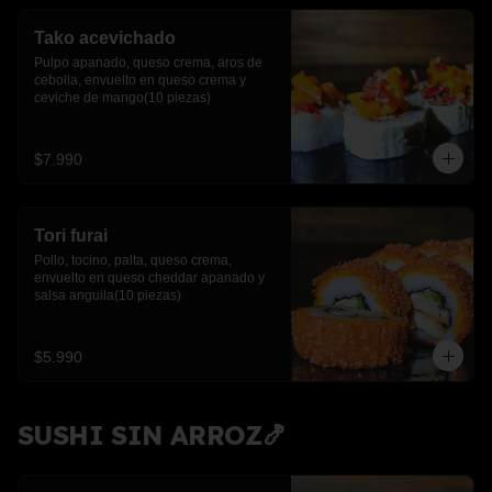
Tako acevichado
Pulpo apanado, queso crema, aros de 
cebolla, envuelto en queso crema y 
ceviche de mango(10 piezas)
$7.990
Tori furai
Pollo, tocino, palta, queso crema, 
envuelto en queso cheddar apanado y 
salsa anguila(10 piezas)
$5.990
SUSHI SIN ARROZ🍤