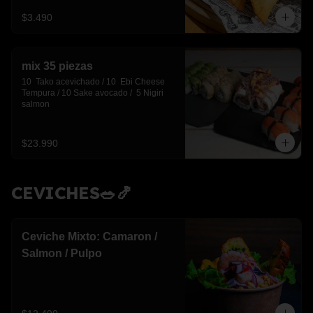
$3.490
mix 35 piezas
10  Tako acevichado / 10  Ebi Cheese 
Tempura / 10 Sake avocado /  5 Nigiri 
salmon
$23.990
CEVICHES🥗🍤
Ceviche Mixto: Camaron /
Salmon / Pulpo