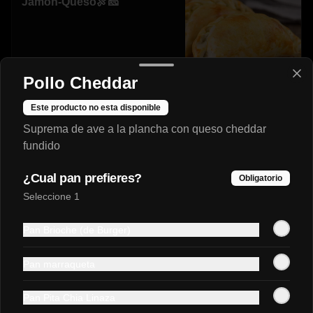
Jamon-Queso🍖🧀
$2.990
Pollo Cheddar
Este producto no esta disponible
Mechada-Queso🥩🧀
Suprema de ave a la plancha con queso cheddar
fundido
¿Cual pan prefieres?
Obligatorio
Seleccione 1
$3.290
Pan Brioche (de Burger)
Napolitana🍖🍅🧀
Pan marraqueta
Pan Pita Chia Linaza