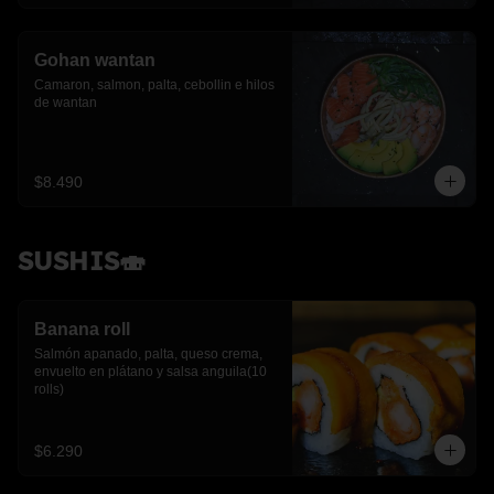
Gohan wantan
Camaron, salmon, palta, cebollin e hilos 
de wantan
$8.490
SUSHIS🍣
Banana roll
Salmón apanado, palta, queso crema, 
envuelto en plátano y salsa anguila(10 
rolls)
$6.290