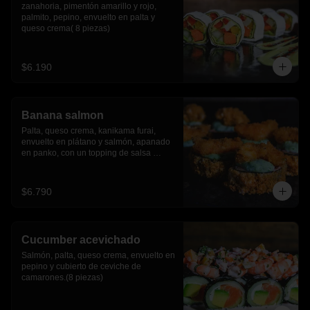
zanahoria, pimentón amarillo y rojo, 
palmito, pepino, envuelto en palta y 
queso crema( 8 piezas)
$6.190
Banana salmon
Palta, queso crema, kanikama furai, 
envuelto en plátano y salmón, apanado 
en panko, con un topping de salsa 
tartara y camaron furai.(8 piezas)
$6.790
Cucumber acevichado
Salmón, palta, queso crema, envuelto en 
pepino y cubierto de ceviche de 
camarones.(8 piezas)