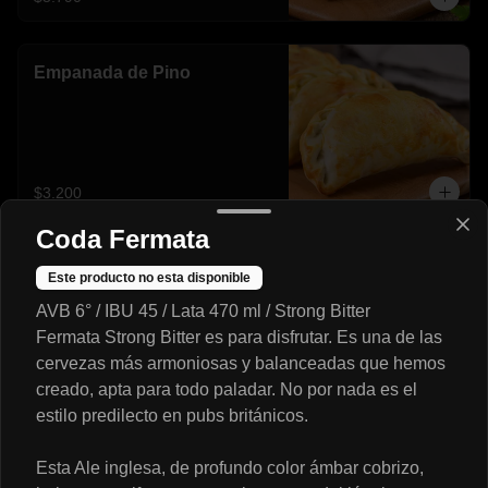
Empanada de Pino
$3.200
Coda Fermata
Jamon-Queso🍖🧀
Este producto no esta disponible
AVB 6° / IBU 45 / Lata 470 ml / Strong Bitter
Fermata Strong Bitter es para disfrutar. Es una de las
cervezas más armoniosas y balanceadas que hemos
$2.990
creado, apta para todo paladar. No por nada es el
estilo predilecto en pubs británicos.
Mechada-Queso🥩🧀
Esta Ale inglesa, de profundo color ámbar cobrizo,