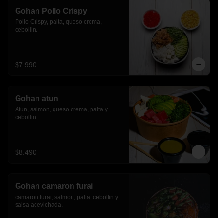
Gohan Pollo Crispy
Pollo Crispy, palta, queso crema, 
cebollin.
$7.990
Gohan atun
Atun, salmon, queso crema, palta y 
cebollin
$8.490
Gohan camaron furai
camaron furai, salmon, palta, cebollin y 
salsa acevichada.