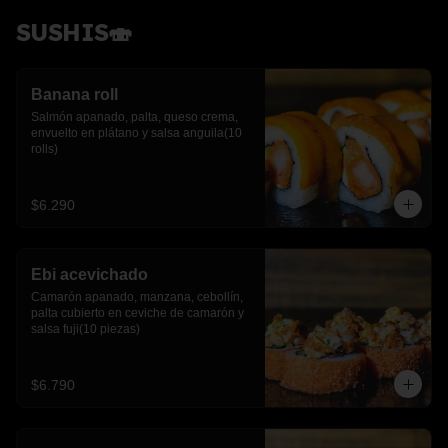
SUSHIS🍣
Banana roll
Salmón apanado, palta, queso crema, 
envuelto en plátano y salsa anguila(10 
rolls)
$6.290
Ebi acevichado
Camarón apanado, manzana, cebollín, 
palta cubierto en ceviche de camarón y 
salsa fuji(10 piezas)
$6.790