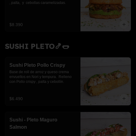
, palta,  y  cebollas caramelizadas.
$8.390
SUSHI PLETO🍤🌭
Sushi Pleto Pollo Crispy
Base de roll de arroz y queso crema 
envueltos en Nori y tempura.  Relleno 
con Pollo crispy , palta y cebollín.
$6.490
Sushi - Pleto Maguro
Salmon