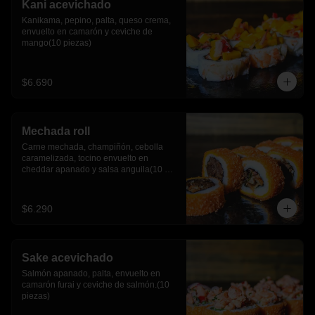
Kani acevichado
Kanikama, pepino, palta, queso crema, 
envuelto en camarón y ceviche de 
mango(10 piezas)
$6.690
Mechada roll
Carne mechada, champiñón, cebolla 
caramelizada, tocino envuelto en 
cheddar apanado y salsa anguila(10 
piezas)
$6.290
Sake acevichado
Salmón apanado, palta, envuelto en 
camarón furai y ceviche de salmón.(10 
piezas)