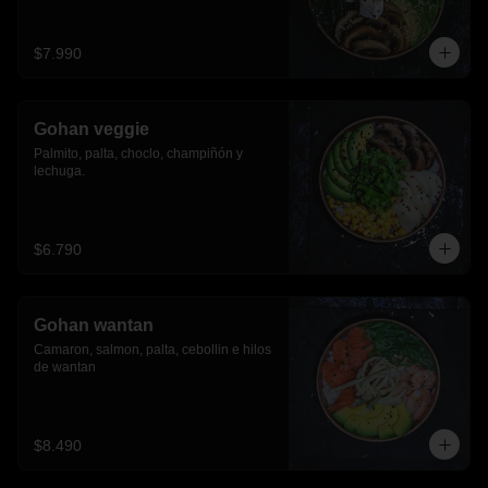
$7.990
Gohan veggie
Palmito, palta, choclo, champiñón y 
lechuga.
$6.790
Gohan wantan
Camaron, salmon, palta, cebollin e hilos 
de wantan
$8.490