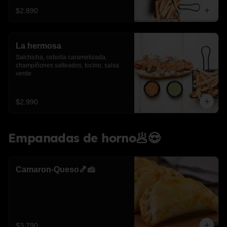
$2.890
La hermosa
Salchicha, cebolla caramelizada, 
champiñones salteados, tocino, salsa 
verde.
$2.990
Empanadas de horno🥟😍
Camaron-Queso🍤🧀
$3.790