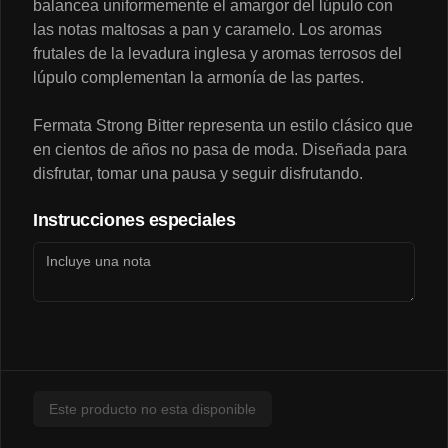
balancea uniformemente el amargor del lúpulo con
las notas maltosas a pan y caramelo. Los aromas
frutales de la levadura inglesa y aromas terrosos del
lúpulo complementan la armonía de las partes.
$3.290
Fermata Strong Bitter representa un estilo clásico que
en cientos de años no pasa de moda. Diseñada para
Napolitana🍖🍅🧀
disfrutar, tomar una pausa y seguir disfrutando.
Instrucciones especiales
$3.200
Pollo-Queso🍗🧀
Este producto no esta disponible