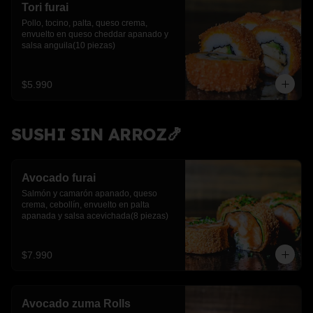
Tori furai
Pollo, tocino, palta, queso crema, 
envuelto en queso cheddar apanado y 
salsa anguila(10 piezas)
$5.990
SUSHI SIN ARROZ🍤
Avocado furai
Salmón y camarón apanado, queso 
crema, cebollín, envuelto en palta 
apanada y salsa acevichada(8 piezas)
$7.990
Avocado zuma Rolls