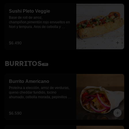
Sushi Pleto Veggie
Base de roll de arroz, 
champiñon,pimentón rojo envueltos en 
Nori y tempura. Aros de cebolla y 
cebollín.
$6.490
BURRITOS🌯
Burrito Americano
Proteína a elección, arroz de verduras, 
queso cheddar fundido, tocino 
ahumado, cebolla morada, pepinillos y 
pimientos asados
$6.590