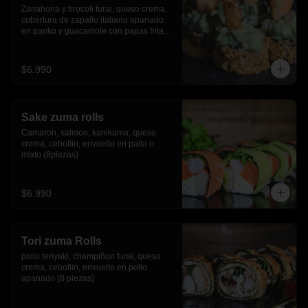
Zanahoria y brocoli furai, queso crema, 
cobertura de zapallo italiano apanado 
en panko y guacamole con papas fritas.
(8 piezas)
$6.990
Sake zuma rolls
Camaron, salmon, kanikama, queso 
crema, cebollin, envuelto en palta o 
mixto (8piezas)
$6.990
Tori zuma Rolls
pollo teriyaki, champiñon furai, queso 
crema, cebollin, envuelto en pollo 
apanado (8 piezas)