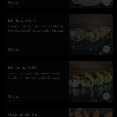
$6.990
Ebi furai Rolls
Camarón, palta, queso crema, cebollín, 
envuelto en salmón apanado (8 piezas)
$6.990
Ebi zuma Rolls
salmón, camarón furai, queso crema, 
cebollin, envuelto en palta (8 piezas)
$6.590
Guacamole Roll