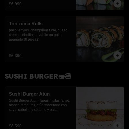
$6.990
Tori zuma Rolls
pollo teriyaki, champiñon furai, queso 
crema, cebollin, envuelto en pollo 
apanado (8 piezas)
$6.390
SUSHI BURGER🍣🍔
Sushi Burger Atun
Sushi Burger Atun: Tapas mixtas (arroz 
blanco-tempura), atún macerado con 
soya, cebollín y sésamo y palta.
$8.590