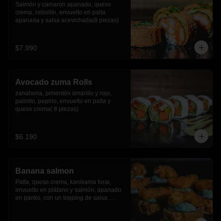
Salmón y camarón apanado, queso 
crema, cebollín, envuelto en palta 
apanada y salsa acevichada(8 piezas)
$7.990
Avocado zuma Rolls
zanahoria, pimentón amarillo y rojo, 
palmito, pepino, envuelto en palta y 
queso crema( 8 piezas)
$6.190
Banana salmon
Palta, queso crema, kanikama furai, 
envuelto en plátano y salmón, apanado 
en panko, con un topping de salsa 
tartara y camaron furai.(8 piezas)