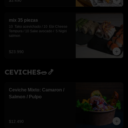
$3.490
mix 35 piezas
10  Tako acevichado / 10  Ebi Cheese 
Tempura / 10 Sake avocado /  5 Nigiri 
salmon
$23.990
CEVICHES🥗🍤
Ceviche Mixto: Camaron /
Salmon / Pulpo
$12.490