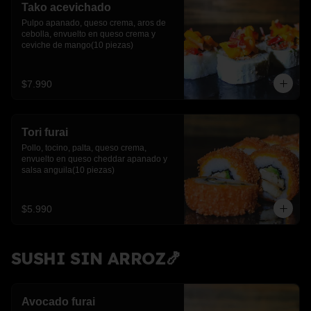
Tako acevichado
Pulpo apanado, queso crema, aros de 
cebolla, envuelto en queso crema y 
ceviche de mango(10 piezas)
$7.990
Tori furai
Pollo, tocino, palta, queso crema, 
envuelto en queso cheddar apanado y 
salsa anguila(10 piezas)
$5.990
SUSHI SIN ARROZ🍤
Avocado furai