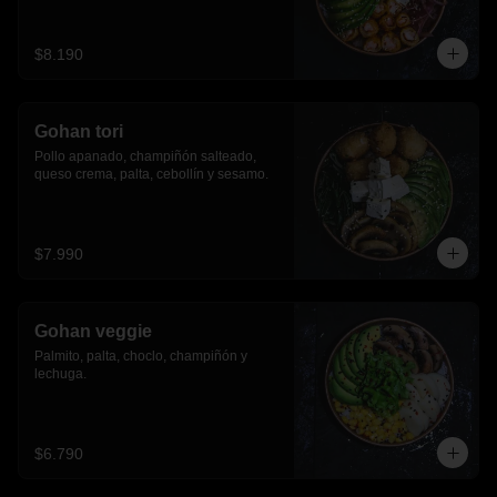
$8.190
Gohan tori
Pollo apanado, champiñón salteado, 
queso crema, palta, cebollín y sesamo.
$7.990
Gohan veggie
Palmito, palta, choclo, champiñón y 
lechuga.
$6.790