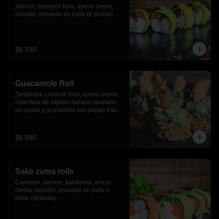
salmón, camarón furai, queso crema, 
cebollin, envuelto en palta (8 piezas)
$6.590
Guacamole Roll
Zanahoria y brocoli furai, queso crema, 
cobertura de zapallo italiano apanado 
en panko y guacamole con papas fritas.
(8 piezas)
$6.990
Sake zuma rolls
Camaron, salmon, kanikama, queso 
crema, cebollin, envuelto en palta o 
mixto (8piezas)