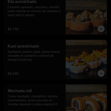
Ebi acevichado
Camarón apanado, manzana, cebollín, 
palta cubierto en ceviche de camarón y 
salsa fuji(10 piezas)
$6.790
Kani acevichado
Kanikama, pepino, palta, queso crema, 
envuelto en camarón y ceviche de 
mango(10 piezas)
$6.690
Mechada roll
Carne mechada, champiñón, cebolla 
caramelizada, tocino envuelto en 
cheddar apanado y salsa anguila(10 
piezas)