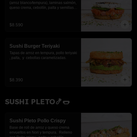
(arroz blanco/tempura), laminas salmón, 
queso crema, cebollín, palta y semillas 
de sesamo.
$8.590
Sushi Burger Teriyaki
Tapas de arroz en tempura, pollo teriyaki 
, palta,  y  cebollas caramelizadas.
$8.390
SUSHI PLETO🍤🌭
Sushi Pleto Pollo Crispy
Base de roll de arroz y queso crema 
envueltos en Nori y tempura.  Relleno 