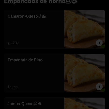
Empanadas de horno🥟😍
Camaron-Queso🍤🧀
$3.790
Empanada de Pino
$3.200
Jamon-Queso🍖🧀