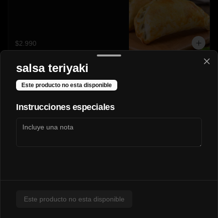
$2.990
salsa teriyaki
Mechada-Queso🥩🧀
Este producto no esta disponible
Instrucciones especiales
$3.290
Napolitana🍖🍅🧀
Este producto no esta disponible