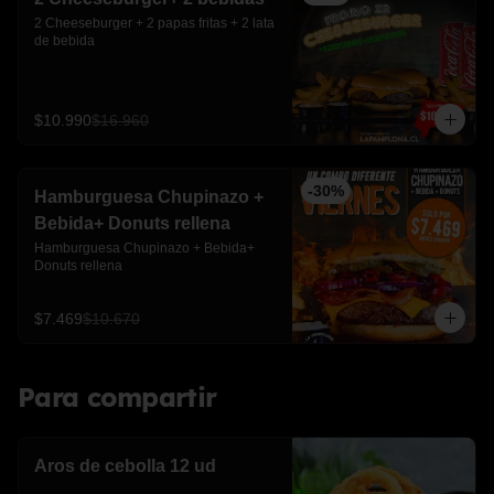
2 Cheeseburger + 2 papas fritas + 2 lata 
de bebida
$10.990
$16.960
-
30
%
Hamburguesa Chupinazo +
Bebida+ Donuts rellena
Hamburguesa Chupinazo + Bebida+ 
Donuts rellena
$7.469
$10.670
Para compartir
Aros de cebolla 12 ud