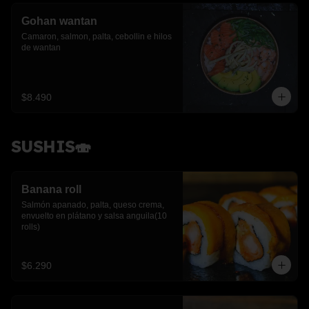
Gohan wantan
Camaron, salmon, palta, cebollin e hilos 
de wantan
$8.490
SUSHIS🍣
Banana roll
Salmón apanado, palta, queso crema, 
envuelto en plátano y salsa anguila(10 
rolls)
$6.290