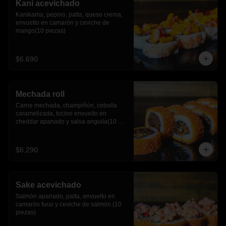
Kani acevichado
Kanikama, pepino, palta, queso crema, 
envuelto en camarón y ceviche de 
mango(10 piezas)
$6.690
Mechada roll
Carne mechada, champiñón, cebolla 
caramelizada, tocino envuelto en 
cheddar apanado y salsa anguila(10 
piezas)
$6.290
Sake acevichado
Salmón apanado, palta, envuelto en 
camarón furai y ceviche de salmón.(10 
piezas)