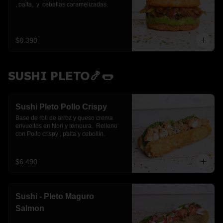
, palta,  y  cebollas caramelizadas.
$8.390
SUSHI PLETO🍤🌭
Sushi Pleto Pollo Crispy
Base de roll de arroz y queso crema 
envueltos en Nori y tempura.  Relleno 
con Pollo crispy , palta y cebollín.
$6.490
Sushi - Pleto Maguro
Salmon