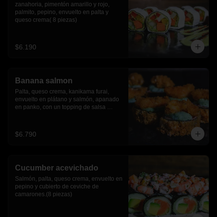
zanahoria, pimentón amarillo y rojo, 
palmito, pepino, envuelto en palta y 
queso crema( 8 piezas)
$6.190
Banana salmon
Palta, queso crema, kanikama furai, 
envuelto en plátano y salmón, apanado 
en panko, con un topping de salsa 
tartara y camaron furai.(8 piezas)
$6.790
Cucumber acevichado
Salmón, palta, queso crema, envuelto en 
pepino y cubierto de ceviche de 
camarones.(8 piezas)