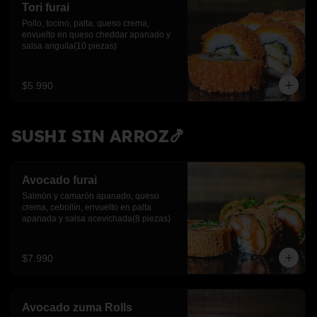
Tori furai
Pollo, tocino, palta, queso crema, 
envuelto en queso cheddar apanado y 
salsa anguila(10 piezas)
$5.990
SUSHI SIN ARROZ🍤
Avocado furai
Salmón y camarón apanado, queso 
crema, cebollín, envuelto en palta 
apanada y salsa acevichada(8 piezas)
$7.990
Avocado zuma Rolls