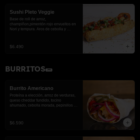
Sushi Pleto Veggie
Base de roll de arroz, 
champiñon,pimentón rojo envueltos en 
Nori y tempura. Aros de cebolla y 
cebollín.
$6.490
BURRITOS🌯
Burrito Americano
Proteína a elección, arroz de verduras, 
queso cheddar fundido, tocino 
ahumado, cebolla morada, pepinillos y 
pimientos asados
$6.590