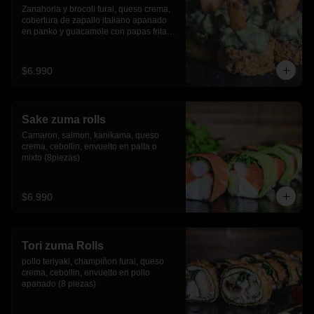
Zanahoria y brocoli furai, queso crema, 
cobertura de zapallo italiano apanado 
en panko y guacamole con papas fritas.
(8 piezas)
$6.990
Sake zuma rolls
Camaron, salmon, kanikama, queso 
crema, cebollin, envuelto en palta o 
mixto (8piezas)
$6.990
Tori zuma Rolls
pollo teriyaki, champiñon furai, queso 
crema, cebollin, envuelto en pollo 
apanado (8 piezas)