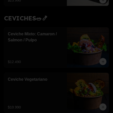
$23.990
CEVICHES🥗🍤
Ceviche Mixto: Camaron /
Salmon / Pulpo
$12.490
Ceviche Vegetariano
$10.990