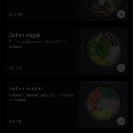
$7.990
Gohan veggie
Palmito, palta, choclo, champiñón y 
lechuga.
$6.790
Gohan wantan
Camaron, salmon, palta, cebollin e hilos 
de wantan
$8.490