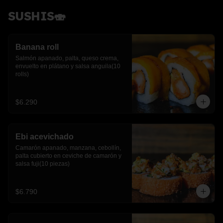
SUSHIS🍣
Banana roll
Salmón apanado, palta, queso crema, 
envuelto en plátano y salsa anguila(10 
rolls)
$6.290
Ebi acevichado
Camarón apanado, manzana, cebollín, 
palta cubierto en ceviche de camarón y 
salsa fuji(10 piezas)
$6.790