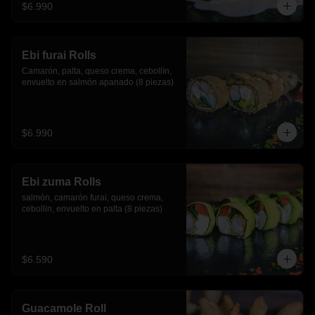
$6.990
Ebi furai Rolls
Camarón, palta, queso crema, cebollín, 
envuelto en salmón apanado (8 piezas)
$6.990
Ebi zuma Rolls
salmón, camarón furai, queso crema, 
cebollin, envuelto en palta (8 piezas)
$6.590
Guacamole Roll