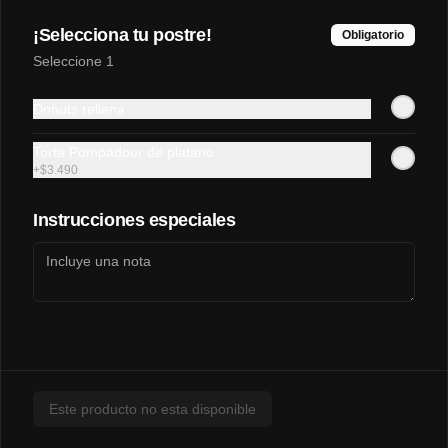
¡Selecciona tu postre!
Obligatorio
Seleccione 1
$3.290
Donuts rellena
Torta Pompadour de platano
Napolitana🍖🍅🧀
+
$3.490
Instrucciones especiales
$3.200
Pollo-Queso🍗🧀
Este producto no esta disponible