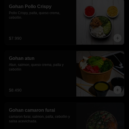
Gohan Pollo Crispy
Pollo Crispy, palta, queso crema, 
cebollin.
$7.990
Gohan atun
Atun, salmon, queso crema, palta y 
cebollin
$8.490
Gohan camaron furai
camaron furai, salmon, palta, cebollin y 
salsa acevichada.