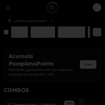
Abrir menu de navegación
Login
¿Dónde quieres pedir?
COMBOS
Para compartir
CEVICHES🥗🍤
GOHAN
Acumula
PamplonaPoints
Únete
Regístrate, gana puntos con tus compras y
canjealos por productos y más
COMBOS
-
35
%
2 Cheeseburger+ 2 bebidas