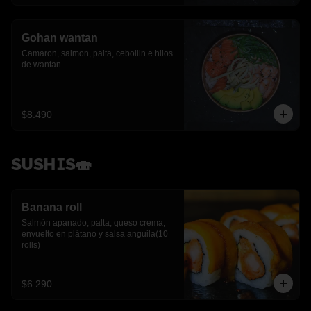
Gohan wantan
Camaron, salmon, palta, cebollin e hilos 
de wantan
$8.490
SUSHIS🍣
Banana roll
Salmón apanado, palta, queso crema, 
envuelto en plátano y salsa anguila(10 
rolls)
$6.290