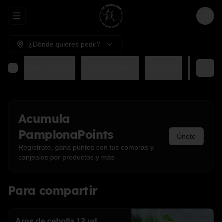
Abrir menu de navegación
Login
¿Dónde quieres pedir?
Para compartir
CEVICHES🥗🍤
GOHAN🥗
SUSHIS
Acumula
PamplonaPoints
Únete
Regístrate, gana puntos con tus compras y
canjealos por productos y más
Para compartir
Aros de cebolla 12 ud