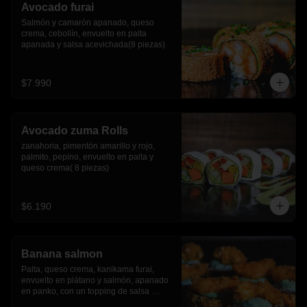
Avocado furai
Salmón y camarón apanado, queso 
crema, cebollín, envuelto en palta 
apanada y salsa acevichada(8 piezas)
$7.990
Avocado zuma Rolls
zanahoria, pimentón amarillo y rojo, 
palmito, pepino, envuelto en palta y 
queso crema( 8 piezas)
$6.190
Banana salmon
Palta, queso crema, kanikama furai, 
envuelto en plátano y salmón, apanado 
en panko, con un topping de salsa 
tartara y camaron furai.(8 piezas)