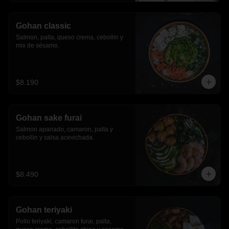
Gohan classic
Salmon, palta, queso crema, cebollin y 
mix de sésamo.
$8.190
Gohan sake furai
Salmon apanado, camaron, palta y 
cebollin y salsa acevichada.
$8.490
Gohan teriyaki
Pollo teriyaki, camaron furai, palta, 