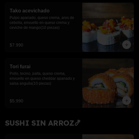
Tako acevichado
Pulpo apanado, queso crema, aros de 
cebolla, envuelto en queso crema y 
ceviche de mango(10 piezas)
$7.990
Tori furai
Pollo, tocino, palta, queso crema, 
envuelto en queso cheddar apanado y 
salsa anguila(10 piezas)
$5.990
SUSHI SIN ARROZ🍤