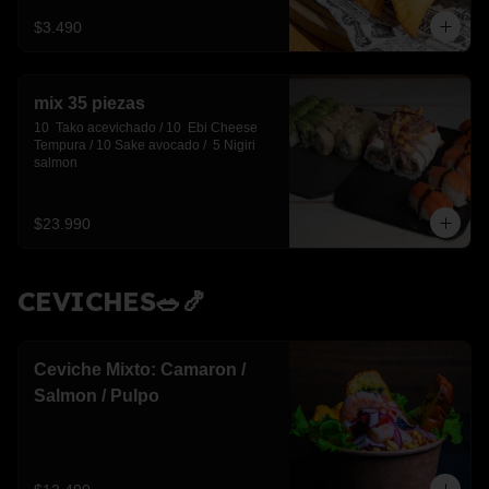
$3.490
mix 35 piezas
10  Tako acevichado / 10  Ebi Cheese 
Tempura / 10 Sake avocado /  5 Nigiri 
salmon
$23.990
CEVICHES🥗🍤
Ceviche Mixto: Camaron /
Salmon / Pulpo