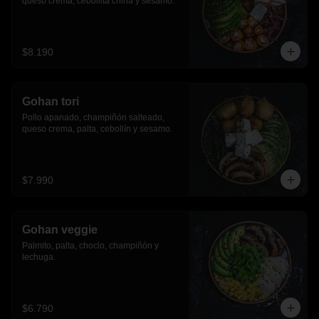
queso crema, cebollita china y sesamo.
$8.190
Gohan tori
Pollo apanado, champiñón salteado, 
queso crema, palta, cebollín y sesamo.
$7.990
Gohan veggie
Palmito, palta, choclo, champiñón y 
lechuga.
$6.790