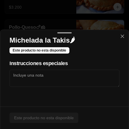
$3.200
Pollo-Queso🍗🧀
Michelada la Takis🌶️
Este producto no esta disponible
$3.100
Instrucciones especiales
Chorrillanas
Chorrillana Casco viejo
Carne, cebolla caramelizada y huevos. 

(2 personas)
Este producto no esta disponible