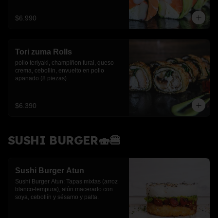
$6.990
Tori zuma Rolls
pollo teriyaki, champiñon furai, queso 
crema, cebollin, envuelto en pollo 
apanado (8 piezas)
$6.390
SUSHI BURGER🍣🍔
Sushi Burger Atun
Sushi Burger Atun: Tapas mixtas (arroz 
blanco-tempura), atún macerado con 
soya, cebollín y sésamo y palta.