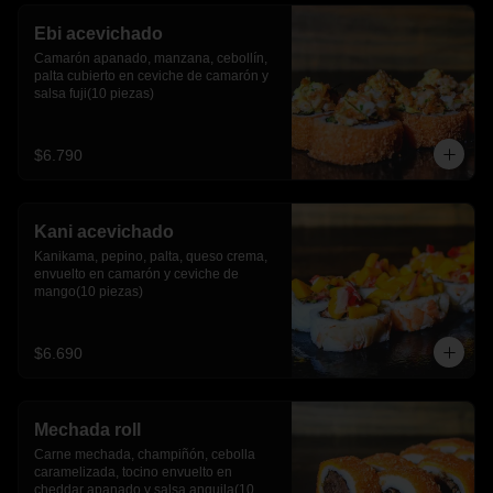
Ebi acevichado
Camarón apanado, manzana, cebollín, 
palta cubierto en ceviche de camarón y 
salsa fuji(10 piezas)
$6.790
Kani acevichado
Kanikama, pepino, palta, queso crema, 
envuelto en camarón y ceviche de 
mango(10 piezas)
$6.690
Mechada roll
Carne mechada, champiñón, cebolla 
caramelizada, tocino envuelto en 
cheddar apanado y salsa anguila(10 