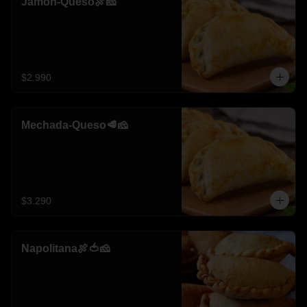
Jamon-Queso🍖🧀
$2.990
Mechada-Queso🥩🧀
$3.290
Napolitana🍖🍅🧀