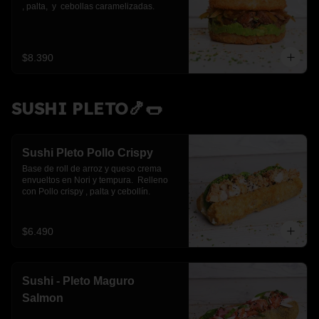
, palta,  y  cebollas caramelizadas.
$8.390
SUSHI PLETO🍤🌭
Sushi Pleto Pollo Crispy
Base de roll de arroz y queso crema 
envueltos en Nori y tempura.  Relleno 
con Pollo crispy , palta y cebollín.
$6.490
Sushi - Pleto Maguro
Salmon