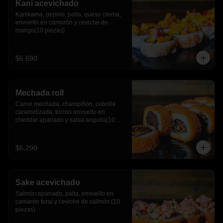
Kani acevichado
Kanikama, pepino, palta, queso crema, 
envuelto en camarón y ceviche de 
mango(10 piezas)
$6.690
Mechada roll
Carne mechada, champiñón, cebolla 
caramelizada, tocino envuelto en 
cheddar apanado y salsa anguila(10 
piezas)
$6.290
Sake acevichado
Salmón apanado, palta, envuelto en 
camarón furai y ceviche de salmón.(10 
piezas)