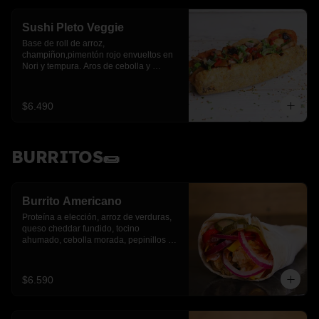
Sushi Pleto Veggie
Base de roll de arroz, 
champiñon,pimentón rojo envueltos en 
Nori y tempura. Aros de cebolla y 
cebollín.
$6.490
BURRITOS🌯
Burrito Americano
Proteína a elección, arroz de verduras, 
queso cheddar fundido, tocino 
ahumado, cebolla morada, pepinillos y 
pimientos asados
$6.590