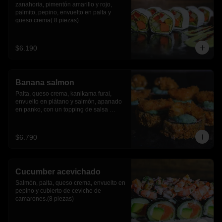
zanahoria, pimentón amarillo y rojo, 
palmito, pepino, envuelto en palta y 
queso crema( 8 piezas)
$6.190
Banana salmon
Palta, queso crema, kanikama furai, 
envuelto en plátano y salmón, apanado 
en panko, con un topping de salsa 
tartara y camaron furai.(8 piezas)
$6.790
Cucumber acevichado
Salmón, palta, queso crema, envuelto en 
pepino y cubierto de ceviche de 
camarones.(8 piezas)