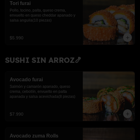
Tori furai
Pollo, tocino, palta, queso crema, 
envuelto en queso cheddar apanado y 
salsa anguila(10 piezas)
$5.990
SUSHI SIN ARROZ🍤
Avocado furai
Salmón y camarón apanado, queso 
crema, cebollín, envuelto en palta 
apanada y salsa acevichada(8 piezas)
$7.990
Avocado zuma Rolls