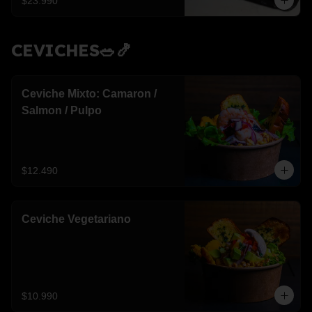
$23.990
CEVICHES🥗🍤
Ceviche Mixto: Camaron /
Salmon / Pulpo
$12.490
Ceviche Vegetariano
$10.990