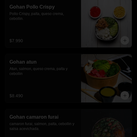
Gohan Pollo Crispy
Pollo Crispy, palta, queso crema, 
cebollin.
$7.990
Gohan atun
Atun, salmon, queso crema, palta y 
cebollin
$8.490
Gohan camaron furai
camaron furai, salmon, palta, cebollin y 
salsa acevichada.