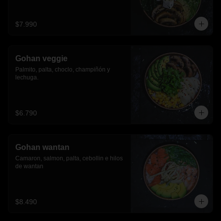
$7.990
Gohan veggie
Palmito, palta, choclo, champiñón y 
lechuga.
$6.790
Gohan wantan
Camaron, salmon, palta, cebollin e hilos 
de wantan
$8.490