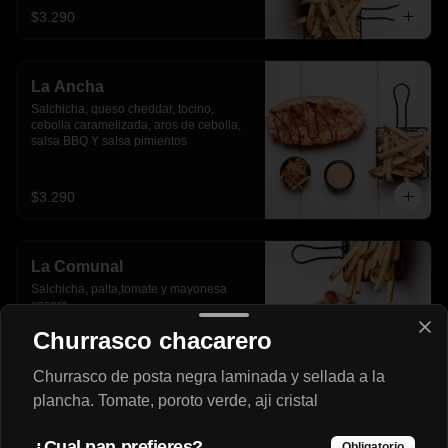
$3.290
La Ancha
Salchicha, queso cheddar, tocino, 
cebolla caramelizada, aros de cebolla, 
salsa BBQ Y salsa pimientos
$3.290
La Comunal
Salchicha, palta,tomate y mayonesa 
casera
Churrasco chacarero
Churrasco de posta negra laminada y sellada a la
$2.590
plancha. Tomate, poroto verde, aji cristal
¿Cual pan prefieres?
La Granja
Obligatorio