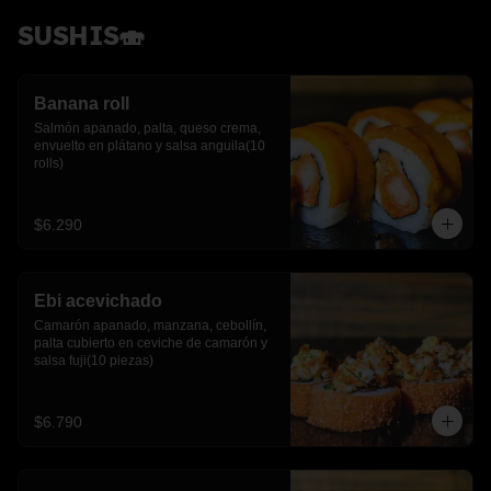
SUSHIS🍣
Banana roll
Salmón apanado, palta, queso crema, 
envuelto en plátano y salsa anguila(10 
rolls)
$6.290
Ebi acevichado
Camarón apanado, manzana, cebollín, 
palta cubierto en ceviche de camarón y 
salsa fuji(10 piezas)
$6.790