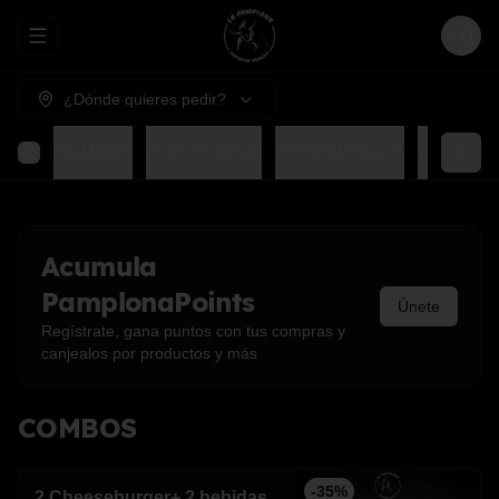
Abrir menu de navegación
Login
¿Dónde quieres pedir?
COMBOS
Para compartir
CEVICHES🥗🍤
GOHAN
Acumula
PamplonaPoints
Únete
Regístrate, gana puntos con tus compras y
canjealos por productos y más
COMBOS
-
35
%
2 Cheeseburger+ 2 bebidas