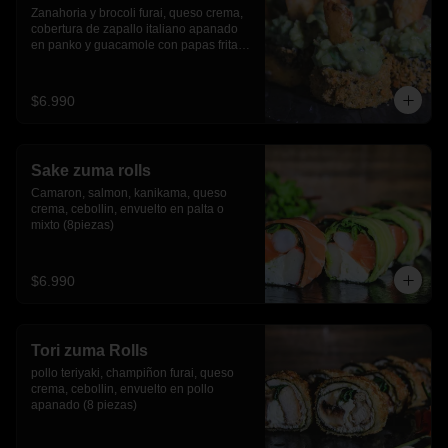
Zanahoria y brocoli furai, queso crema, 
cobertura de zapallo italiano apanado 
en panko y guacamole con papas fritas.
(8 piezas)
$6.990
Sake zuma rolls
Camaron, salmon, kanikama, queso 
crema, cebollin, envuelto en palta o 
mixto (8piezas)
$6.990
Tori zuma Rolls
pollo teriyaki, champiñon furai, queso 
crema, cebollin, envuelto en pollo 
apanado (8 piezas)