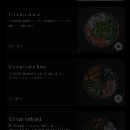
Gohan classic
Salmon, palta, queso crema, cebollin y 
mix de sésamo.
$8.190
Gohan sake furai
Salmon apanado, camaron, palta y 
cebollin y salsa acevichada.
$8.490
Gohan teriyaki
Pollo teriyaki, camaron furai, palta, 