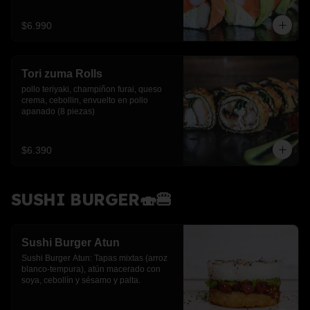
$6.990
Tori zuma Rolls
pollo teriyaki, champiñon furai, queso 
crema, cebollin, envuelto en pollo 
apanado (8 piezas)
$6.390
SUSHI BURGER🍣🍔
Sushi Burger Atun
Sushi Burger Atun: Tapas mixtas (arroz 
blanco-tempura), atún macerado con 
soya, cebollín y sésamo y palta.