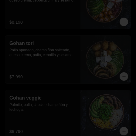
queso crema, cebollita china y sesamo.
$8.190
Gohan tori
Pollo apanado, champiñón salteado, 
queso crema, palta, cebollín y sesamo.
$7.990
Gohan veggie
Palmito, palta, choclo, champiñón y 
lechuga.
$6.790