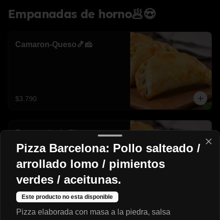
Empanadas de horno🥟😍
Camaron-Queso🍤🧀
$3.790
Empanada de Pino
Pizza Barcelona: Pollo salteado /
arrollado lomo / pimientos
verdes / aceitunas.
$3.200
Este producto no esta disponible
Pizza elaborada con masa a la piedra, salsa