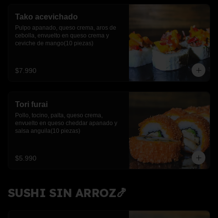
Tako acevichado
Pulpo apanado, queso crema, aros de 
cebolla, envuelto en queso crema y 
ceviche de mango(10 piezas)
$7.990
Tori furai
Pollo, tocino, palta, queso crema, 
envuelto en queso cheddar apanado y 
salsa anguila(10 piezas)
$5.990
SUSHI SIN ARROZ🍤