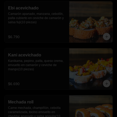
Ebi acevichado
Camarón apanado, manzana, cebollín, 
palta cubierto en ceviche de camarón y 
salsa fuji(10 piezas)
$6.790
Kani acevichado
Kanikama, pepino, palta, queso crema, 
envuelto en camarón y ceviche de 
mango(10 piezas)
$6.690
Mechada roll
Carne mechada, champiñón, cebolla 
caramelizada, tocino envuelto en 
cheddar apanado y salsa anguila(10 