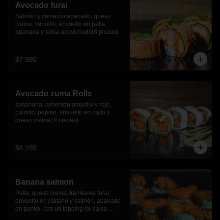
Avocado furai
Salmón y camarón apanado, queso 
crema, cebollín, envuelto en palta 
apanada y salsa acevichada(8 piezas)
$7.990
Avocado zuma Rolls
zanahoria, pimentón amarillo y rojo, 
palmito, pepino, envuelto en palta y 
queso crema( 8 piezas)
$6.190
Banana salmon
Palta, queso crema, kanikama furai, 
envuelto en plátano y salmón, apanado 
en panko, con un topping de salsa 
tartara y camaron furai.(8 piezas)