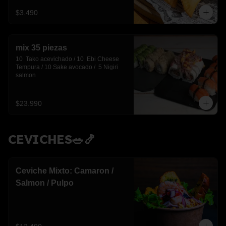
$3.490
mix 35 piezas
10  Tako acevichado / 10  Ebi Cheese 
Tempura / 10 Sake avocado /  5 Nigiri 
salmon
$23.990
CEVICHES🥗🍤
Ceviche Mixto: Camaron /
Salmon / Pulpo