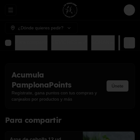
Abrir menu de navegación
Login
¿Dónde quieres pedir?
Para compartir
CEVICHES🥗🍤
GOHAN🥗
SUSHIS
Acumula
PamplonaPoints
Únete
Regístrate, gana puntos con tus compras y
canjealos por productos y más
Para compartir
Aros de cebolla 12 ud