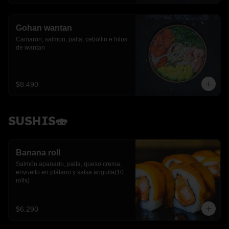
Gohan wantan
Camaron, salmon, palta, cebollin e hilos 
de wantan
$8.490
SUSHIS🍣
Banana roll
Salmón apanado, palta, queso crema, 
envuelto en plátano y salsa anguila(10 
rolls)
$6.290