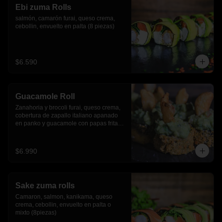
Ebi zuma Rolls
salmón, camarón furai, queso crema, 
cebollin, envuelto en palta (8 piezas)
$6.590
Guacamole Roll
Zanahoria y brocoli furai, queso crema, 
cobertura de zapallo italiano apanado 
en panko y guacamole con papas fritas.
(8 piezas)
$6.990
Sake zuma rolls
Camaron, salmon, kanikama, queso 
crema, cebollin, envuelto en palta o 
mixto (8piezas)