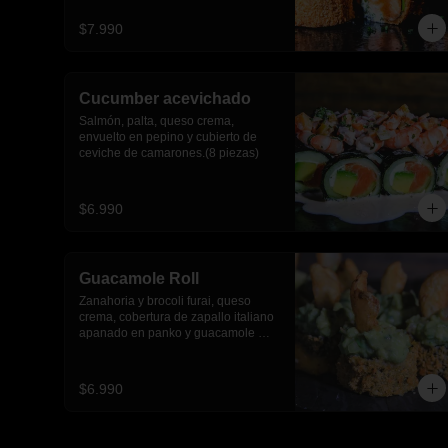
$7.990
Cucumber acevichado
Salmón, palta, queso crema, 
envuelto en pepino y cubierto de 
ceviche de camarones.(8 piezas)
$6.990
Guacamole Roll
Zanahoria y brocoli furai, queso 
crema, cobertura de zapallo italiano 
apanado en panko y guacamole 
con papas fritas.(8 piezas)
$6.990