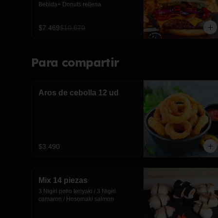
Bebida+ Donuts rellena
$7.469
$10.670
Para compartir
Aros de cebolla 12 ud
$3.490
Mix 14 piezas
3 Nigiri pollo teriyaki / 3 Nigiri 
camaron / Hosomaki salmon