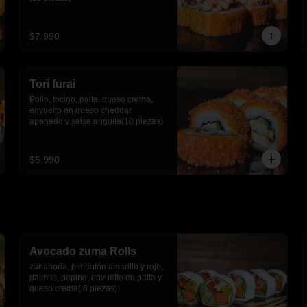
$7.990
Tori furai
Pollo, tocino, palta, queso crema, 
envuelto en queso cheddar 
apanado y salsa anguila(10 piezas)
$5.990
Avocado zuma Rolls
zanahoria, pimentón amarillo y rojo, 
palmito, pepino, envuelto en palta y 
queso crema( 8 piezas)