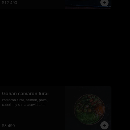
$12.490
Gohan camaron furai
camaron furai, salmon, palta, 
cebollin y salsa acevichada.
$8.490