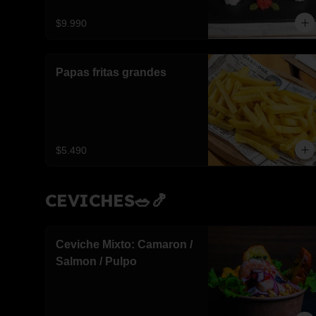
$9.990
Papas fritas grandes
$5.490
CEVICHES🥗🍤
Ceviche Mixto: Camaron /
Salmon / Pulpo