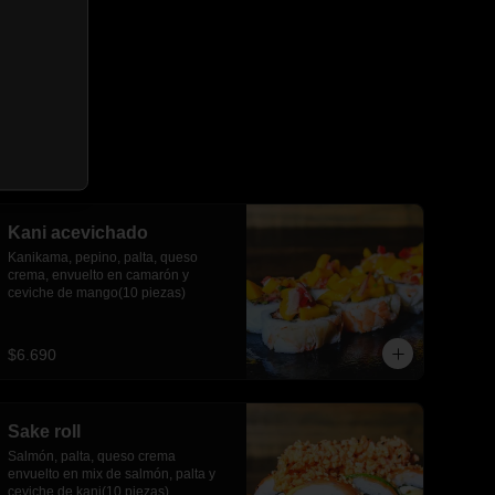
Kani acevichado
Kanikama, pepino, palta, queso 
crema, envuelto en camarón y 
ceviche de mango(10 piezas)
$6.690
Sake roll
Salmón, palta, queso crema 
envuelto en mix de salmón, palta y 
ceviche de kani(10 piezas)