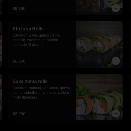
$6.190
Ebi furai Rolls
Camarón, palta, queso crema, 
cebollín, envuelto en salmón 
apanado (8 piezas)
$6.990
Sake zuma rolls
Camaron, salmon, kanikama, queso 
crema, cebollin, envuelto en palta o 
mixto (8piezas)
$6.990