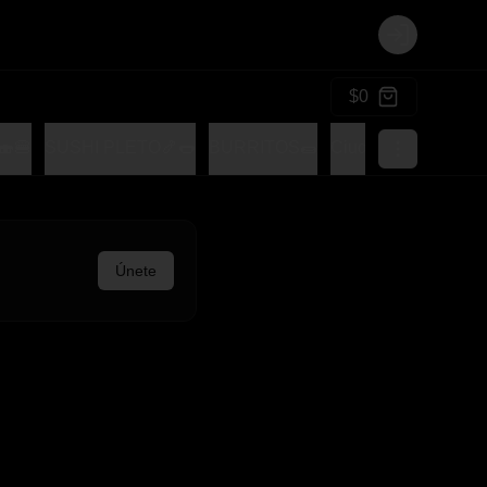
Login
$0
🍔
SUSHI PLETO🍤🌭
BURRITOS🌯
Ciudad Tocomple
Únete