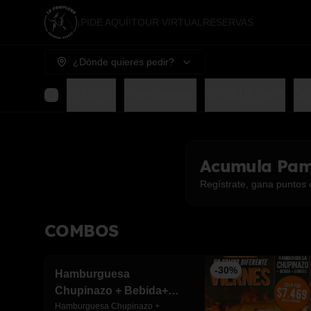
¡PIDE AQUÍ!
TOUR VIRTUAL
RESERVAS
¿Dónde quieres pedir?
COMBOS
Para compartir
CEVICHES🥗🍤
GO
Acumula
Pam
Regístrate, gana puntos 
COMBOS
-
30
%
Hamburguesa
Chupinazo + Bebida+
Donuts rellena
Hamburguesa Chupinazo + 