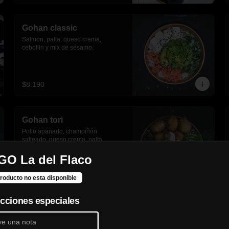
Gohan classic
Salmon, palta, queso crema, 
cebollin y mix de sésamo.
$8.190
Gohan tori
Pollo apanado, champiñón 
salteado, queso crema, palta, 
cebollín y sesamo.
GO La del Flaco
$7.990
roducto no esta disponible
ucciones especiales