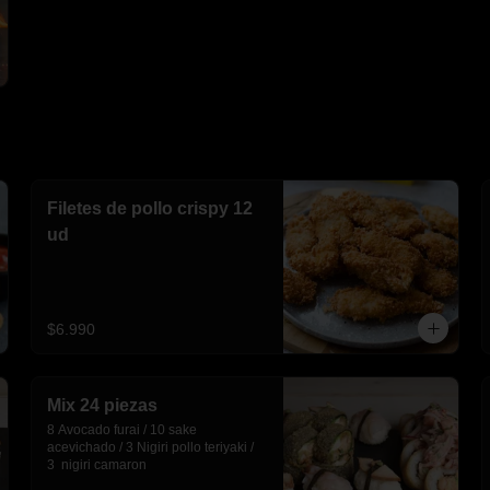
Filetes de pollo crispy 12
ud
$6.990
Mix 24 piezas
8 Avocado furai / 10 sake 
acevichado / 3 Nigiri pollo teriyaki / 
3  nigiri camaron