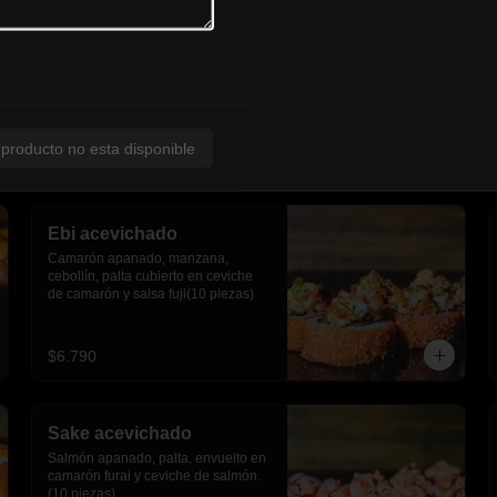
 producto no esta disponible
Ebi acevichado
Camarón apanado, manzana, 
cebollín, palta cubierto en ceviche 
de camarón y salsa fuji(10 piezas)
$6.790
Sake acevichado
Salmón apanado, palta, envuelto en 
camarón furai y ceviche de salmón.
(10 piezas)