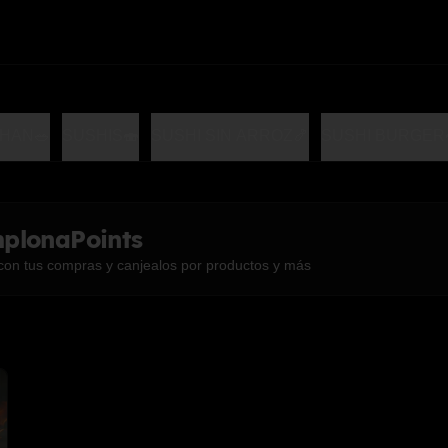
HAN🥗
SUSHIS🍣
SUSHI SIN ARROZ🍤
SUSHI BURGER
plonaPoints
con tus compras y canjealos por productos y más