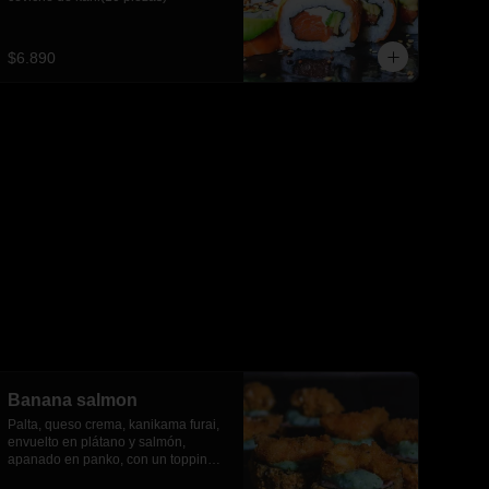
$6.890
Banana salmon
Palta, queso crema, kanikama furai, 
envuelto en plátano y salmón, 
apanado en panko, con un topping 
de salsa tartara y camaron furai.(8 