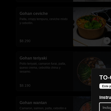
Gohan ceviche
Palta, crispy tempura, ceviche mixto 
y cebollin.
$8.290
Gohan teriyaki
Pollo teriyaki, camaron furai, palta, 
queso crema, cebollita china y 
sesamo.
TO-
$8.190
Este p
Instr
Gohan wantan
Camaron, salmon, palta, cebollin e 