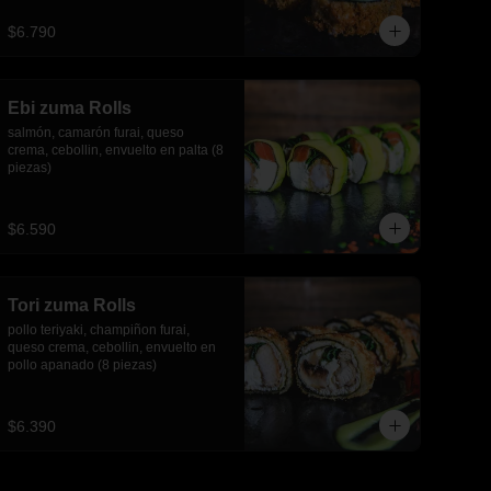
piezas)
$6.790
Ebi zuma Rolls
salmón, camarón furai, queso 
crema, cebollin, envuelto en palta (8 
piezas)
$6.590
Tori zuma Rolls
pollo teriyaki, champiñon furai, 
queso crema, cebollin, envuelto en 
pollo apanado (8 piezas)
$6.390