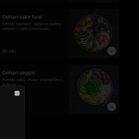
Gohan sake furai
Salmon apanado, camaron, palta y 
cebollin y salsa acevichada.
$8.490
Gohan veggie
Palmito, palta, choclo, champiñón y 
lechuga.
Close
$6.790