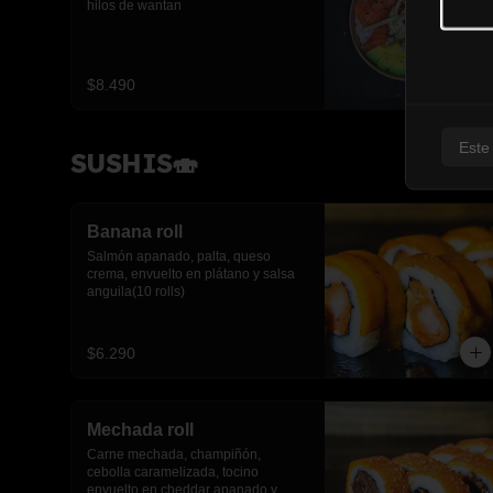
hilos de wantan
$8.490
Este
SUSHIS🍣
Banana roll
Salmón apanado, palta, queso 
crema, envuelto en plátano y salsa 
anguila(10 rolls)
$6.290
Mechada roll
Carne mechada, champiñón, 
cebolla caramelizada, tocino 
envuelto en cheddar apanado y 