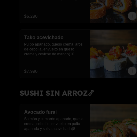
salsa anguila(10 piezas)
$6.290
Tako acevichado
Pulpo apanado, queso crema, aros 
de cebolla, envuelto en queso 
crema y ceviche de mango(10 
piezas)
$7.990
SUSHI SIN ARROZ🍤
Avocado furai
Salmón y camarón apanado, queso 
crema, cebollín, envuelto en palta 
apanada y salsa acevichada(8 
piezas)