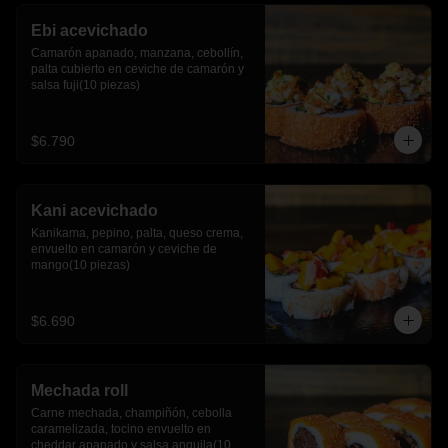
Ebi acevichado
Camarón apanado, manzana, cebollín, 
palta cubierto en ceviche de camarón y 
salsa fuji(10 piezas)
$6.790
Kani acevichado
Kanikama, pepino, palta, queso crema, 
envuelto en camarón y ceviche de 
mango(10 piezas)
$6.690
Mechada roll
Carne mechada, champiñón, cebolla 
caramelizada, tocino envuelto en 
cheddar apanado y salsa anguila(10 