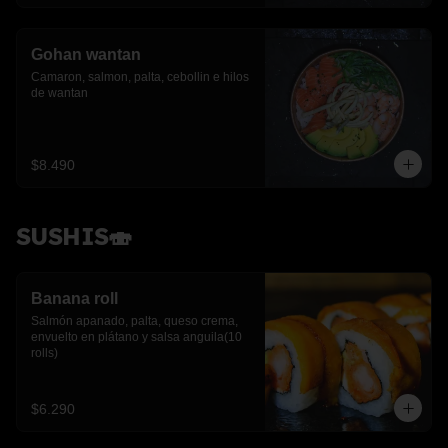
Gohan wantan
Camaron, salmon, palta, cebollin e hilos 
de wantan
$8.490
SUSHIS🍣
Banana roll
Salmón apanado, palta, queso crema, 
envuelto en plátano y salsa anguila(10 
rolls)
$6.290