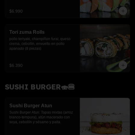
$6.990
Tori zuma Rolls
pollo teriyaki, champiñon furai, queso 
crema, cebollin, envuelto en pollo 
apanado (8 piezas)
$6.390
SUSHI BURGER🍣🍔
Sushi Burger Atun
Sushi Burger Atun: Tapas mixtas (arroz 
blanco-tempura), atún macerado con 
soya, cebollín y sésamo y palta.