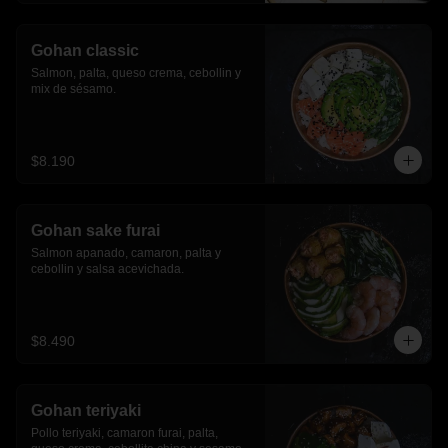
Gohan classic
Salmon, palta, queso crema, cebollin y 
mix de sésamo.
$8.190
Gohan sake furai
Salmon apanado, camaron, palta y 
cebollin y salsa acevichada.
$8.490
Gohan teriyaki
Pollo teriyaki, camaron furai, palta, 