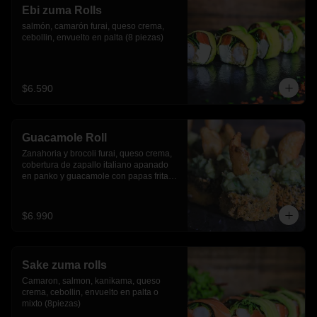
Ebi zuma Rolls
salmón, camarón furai, queso crema, 
cebollin, envuelto en palta (8 piezas)
$6.590
Guacamole Roll
Zanahoria y brocoli furai, queso crema, 
cobertura de zapallo italiano apanado 
en panko y guacamole con papas fritas.
(8 piezas)
$6.990
Sake zuma rolls
Camaron, salmon, kanikama, queso 
crema, cebollin, envuelto en palta o 
mixto (8piezas)