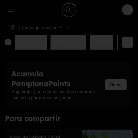
Abrir menu de navegación
Login
¿Dónde quieres pedir?
Para compartir
CEVICHES🥗🍤
GOHAN🥗
SUSHIS
Acumula
PamplonaPoints
Únete
Regístrate, gana puntos con tus compras y
canjealos por productos y más
Para compartir
Aros de cebolla 12 ud