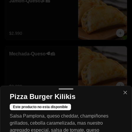
Jamon-Queso🍖🧀
$2.990
Mechada-Queso🥩🧀
$3.290
Pizza Burger Kilikis
Napolitana🍖🍅🧀
Este producto no esta disponible
Salsa Pamplona, queso cheddar, champiñones
grillados, cebolla caramelizada, mas nuestro
agregado especial, salsa de tomate, queso