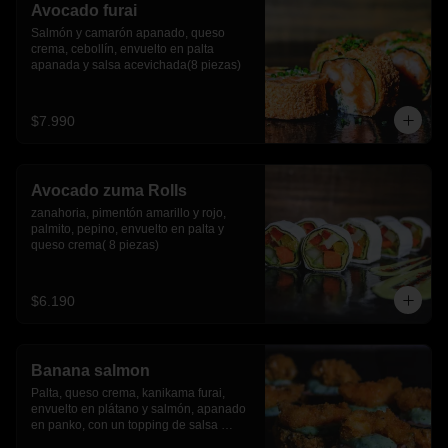
Avocado furai
Salmón y camarón apanado, queso 
crema, cebollín, envuelto en palta 
apanada y salsa acevichada(8 piezas)
$7.990
Avocado zuma Rolls
zanahoria, pimentón amarillo y rojo, 
palmito, pepino, envuelto en palta y 
queso crema( 8 piezas)
$6.190
Banana salmon
Palta, queso crema, kanikama furai, 
envuelto en plátano y salmón, apanado 
en panko, con un topping de salsa 
tartara y camaron furai.(8 piezas)