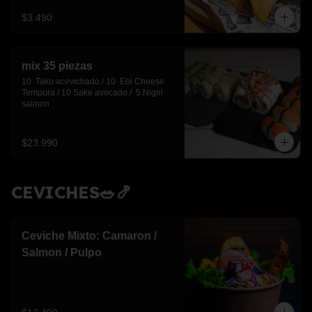
$3.490
mix 35 piezas
10  Tako acevichado / 10  Ebi Cheese 
Tempura / 10 Sake avocado /  5 Nigiri 
salmon
$23.990
CEVICHES🥗🍤
Ceviche Mixto: Camaron /
Salmon / Pulpo