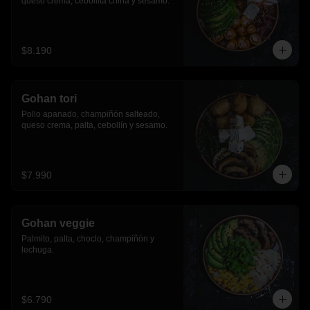
queso crema, cebollita china y sesamo.
$8.190
Gohan tori
Pollo apanado, champiñón salteado, 
queso crema, palta, cebollín y sesamo.
$7.990
Gohan veggie
Palmito, palta, choclo, champiñón y 
lechuga.
$6.790