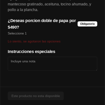
mantecoso gratinado, aceituna, tocino ahumado, y
$3.200
pollo a la plancha.
¿Deseas porcion doble de papa por
Pollo-Queso🍗🧀
Obligatorio
$490?
Seleccione 1
Lo siento, se agotaron las opciones
$3.100
Instrucciones especiales
Chorrillanas
Chorrillana Casco viejo
Carne, cebolla caramelizada y huevos. 

(2 personas)
Este producto no esta disponible