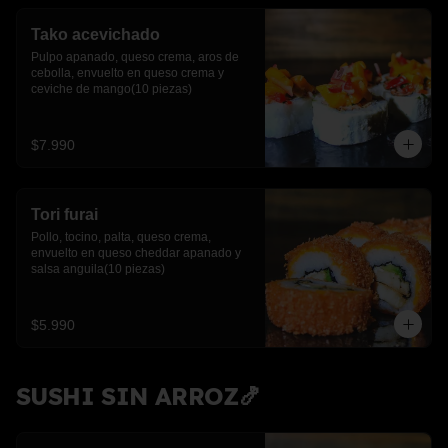
Tako acevichado
Pulpo apanado, queso crema, aros de 
cebolla, envuelto en queso crema y 
ceviche de mango(10 piezas)
$7.990
Tori furai
Pollo, tocino, palta, queso crema, 
envuelto en queso cheddar apanado y 
salsa anguila(10 piezas)
$5.990
SUSHI SIN ARROZ🍤