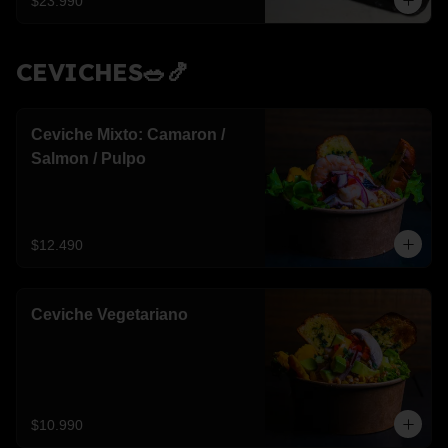
$23.990
CEVICHES🥗🍤
Ceviche Mixto: Camaron /
Salmon / Pulpo
$12.490
Ceviche Vegetariano
$10.990