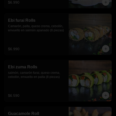
$6.990
Ebi furai Rolls
Camarón, palta, queso crema, cebollín, 
envuelto en salmón apanado (8 piezas)
$6.990
Ebi zuma Rolls
salmón, camarón furai, queso crema, 
cebollin, envuelto en palta (8 piezas)
$6.590
Guacamole Roll