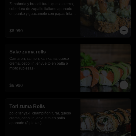
Zanahoria y brocoli furai, queso crema, 
cobertura de zapallo italiano apanado 
en panko y guacamole con papas fritas.
(8 piezas)
$6.990
Sake zuma rolls
Camaron, salmon, kanikama, queso 
crema, cebollin, envuelto en palta o 
mixto (8piezas)
$6.990
Tori zuma Rolls
pollo teriyaki, champiñon furai, queso 
crema, cebollin, envuelto en pollo 
apanado (8 piezas)