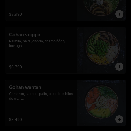
$7.990
Gohan veggie
Palmito, palta, choclo, champiñón y 
lechuga.
$6.790
Gohan wantan
Camaron, salmon, palta, cebollin e hilos 
de wantan
$8.490