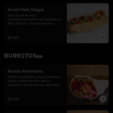
Sushi Pleto Veggie
Base de roll de arroz, 
champiñon,pimentón rojo envueltos en 
Nori y tempura. Aros de cebolla y 
cebollín.
$6.490
BURRITOS🌯
Burrito Americano
Proteína a elección, arroz de verduras, 
queso cheddar fundido, tocino 
ahumado, cebolla morada, pepinillos y 
pimientos asados
$6.590