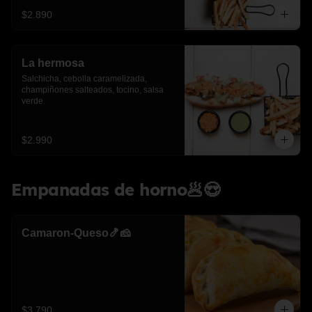
$2.890
La hermosa
Salchicha, cebolla caramelizada, 
champiñones salteados, tocino, salsa 
verde.
$2.990
Empanadas de horno🥟😍
Camaron-Queso🍤🧀
$3.790