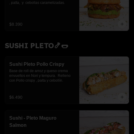
, palta,  y  cebollas caramelizadas.
$8.390
SUSHI PLETO🍤🌭
Sushi Pleto Pollo Crispy
Base de roll de arroz y queso crema 
envueltos en Nori y tempura.  Relleno 
con Pollo crispy , palta y cebollín.
$6.490
Sushi - Pleto Maguro
Salmon