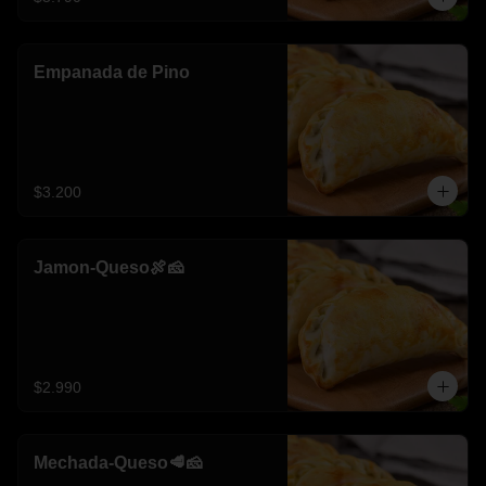
Empanada de Pino
$3.200
Jamon-Queso🍖🧀
$2.990
Mechada-Queso🥩🧀