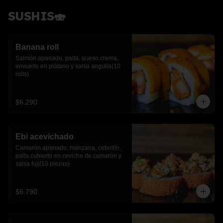
SUSHIS🍣
Banana roll
Salmón apanado, palta, queso crema, 
envuelto en plátano y salsa anguila(10 
rolls)
$6.290
Ebi acevichado
Camarón apanado, manzana, cebollín, 
palta cubierto en ceviche de camarón y 
salsa fuji(10 piezas)
$6.790