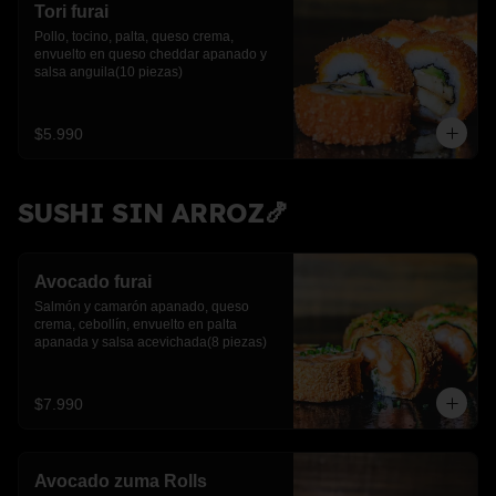
Tori furai
Pollo, tocino, palta, queso crema, 
envuelto en queso cheddar apanado y 
salsa anguila(10 piezas)
$5.990
SUSHI SIN ARROZ🍤
Avocado furai
Salmón y camarón apanado, queso 
crema, cebollín, envuelto en palta 
apanada y salsa acevichada(8 piezas)
$7.990
Avocado zuma Rolls