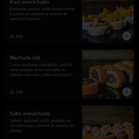
Kani acevichado
Kanikama, pepino, palta, queso crema, 
envuelto en camarón y ceviche de 
mango(10 piezas)
$6.690
Mechada roll
Carne mechada, champiñón, cebolla 
caramelizada, tocino envuelto en 
cheddar apanado y salsa anguila(10 
piezas)
$6.290
Sake acevichado
Salmón apanado, palta, envuelto en 
camarón furai y ceviche de salmón.(10 
piezas)