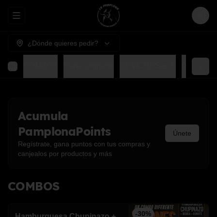
Abrir menu de navegación
Login
¿Dónde quieres pedir?
COMBOS
Para compartir
CEVICHES🥗🍤
GOHAN
Acumula
PamplonaPoints
Únete
Regístrate, gana puntos con tus compras y
canjealos por productos y más
COMBOS
-
30
%
Hamburguesa Chupinazo +