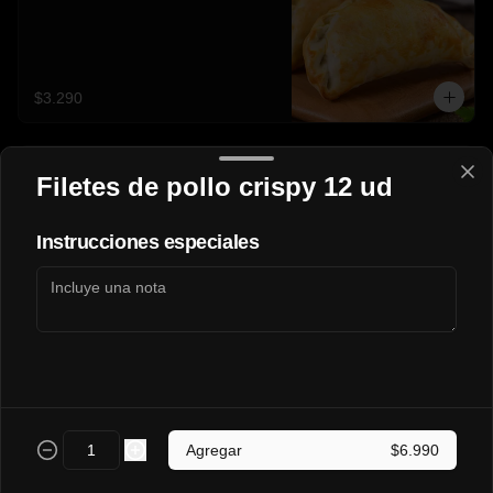
$3.290
Napolitana🍖🍅🧀
Filetes de pollo crispy 12 ud
Instrucciones especiales
$3.200
Pollo-Queso🍗🧀
Agregar
$6.990