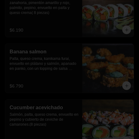
zanahoria, pimentón amarillo y rojo, 
palmito, pepino, envuelto en palta y 
queso crema( 8 piezas)
$6.190
Banana salmon
Palta, queso crema, kanikama furai, 
envuelto en plátano y salmón, apanado 
en panko, con un topping de salsa 
tartara y camaron furai.(8 piezas)
$6.790
Cucumber acevichado
Salmón, palta, queso crema, envuelto en 
pepino y cubierto de ceviche de 
camarones.(8 piezas)