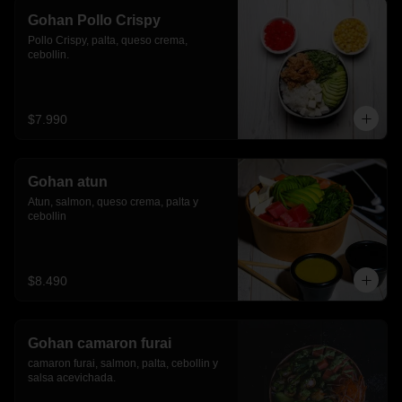
Gohan Pollo Crispy
Pollo Crispy, palta, queso crema, 
cebollin.
$7.990
Gohan atun
Atun, salmon, queso crema, palta y 
cebollin
$8.490
Gohan camaron furai
camaron furai, salmon, palta, cebollin y 
salsa acevichada.